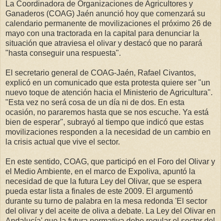
La Coordinadora de Organizaciones de Agricultores y
Ganaderos (COAG) Jaén anunció hoy que comenzará su
calendario permanente de movilizaciones el próximo 26 de
mayo con una tractorada en la capital para denunciar la
situación que atraviesa el olivar y destacó que no parará
"hasta conseguir una respuesta".
El secretario general de COAG-Jaén, Rafael Civantos,
explicó en un comunicado que esta protesta quiere ser "un
nuevo toque de atención hacia el Ministerio de Agricultura".
"Esta vez no será cosa de un día ni de dos. En esta
ocasión, no pararemos hasta que se nos escuche. Ya está
bien de esperar", subrayó al tiempo que indicó que estas
movilizaciones responden a la necesidad de un cambio en
la crisis actual que vive el sector.
En este sentido, COAG, que participó en el Foro del Olivar y
el Medio Ambiente, en el marco de Expoliva, apuntó la
necesidad de que la futura Ley del Olivar, que se espera
pueda estar lista a finales de este 2009. El argumentó
durante su turno de palabra en la mesa redonda 'El sector
del olivar y del aceite de oliva a debate. La Ley del Olivar en
Andalucía' que la futura normativa debe regular el sector del