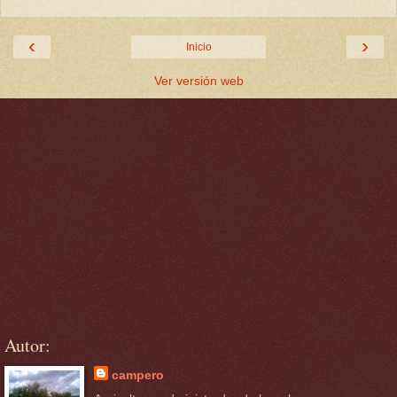
‹
›
Inicio
Ver versión web
Autor:
campero