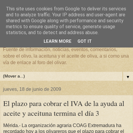
This site uses cookies from Google to deliver its services
and to analyze traffic. Your IP address and user-agent are
shared with Google along with performance and security
metrics to ensure quality of service, generate usage
El mundo del Olivar
statistics, and to detect and address abuse.
LEARN MORE
GOT IT
Fuente de información, noticias, eventos, comentarios,
sobre el olivo, la aceituna y el aceite de oliva, a si como una
vía de enlace al foro del olivar.
▼
jueves, 18 de junio de 2009
El plazo para cobrar el IVA de la ayuda al
aceite y aceituna termina el día 3
Mérida.- La organización agraria COAG Extremadura ha
recordado hoy a los olivareros que el plazo para cobrar el