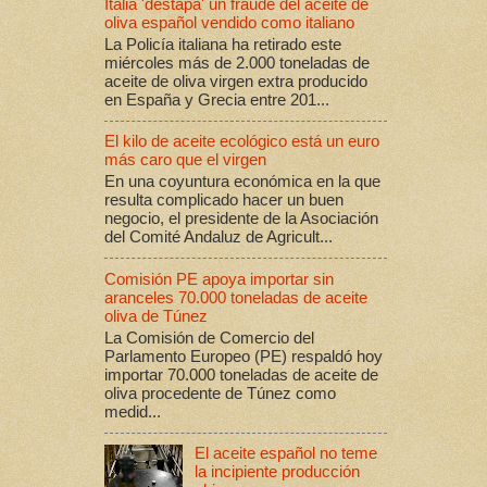
Italia 'destapa' un fraude del aceite de
oliva español vendido como italiano
La Policía italiana ha retirado este
miércoles más de 2.000 toneladas de
aceite de oliva virgen extra producido
en España y Grecia entre 201...
El kilo de aceite ecológico está un euro
más caro que el virgen
En una coyuntura económica en la que
resulta complicado hacer un buen
negocio, el presidente de la Asociación
del Comité Andaluz de Agricult...
Comisión PE apoya importar sin
aranceles 70.000 toneladas de aceite
oliva de Túnez
La Comisión de Comercio del
Parlamento Europeo (PE) respaldó hoy
importar 70.000 toneladas de aceite de
oliva procedente de Túnez como
medid...
El aceite español no teme
la incipiente producción