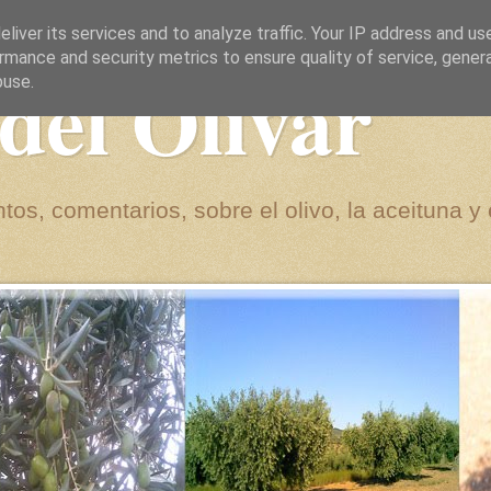
liver its services and to analyze traffic. Your IP address and us
rmance and security metrics to ensure quality of service, gene
del Olivar
buse.
tos, comentarios, sobre el olivo, la aceituna y 