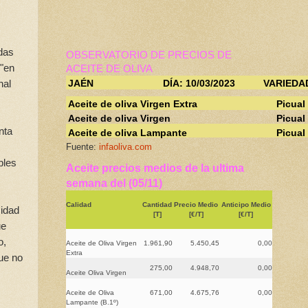
das
OBSERVATORIO DE PRECIOS DE
 "en
ACEITE DE OLIVA
nal
JAÉN
DÍA: 10/03/2023
VARIEDA
Aceite de oliva Virgen Extra
Picual
Aceite de oliva Virgen
Picual
nta
Aceite de oliva Lampante
Picual
Fuente:
infaoliva.com
bles
Aceite precios medios de la ultima
semana del (05/11)
Calidad
Cantidad
Precio Medio
Anticipo Medio
sidad
[T]
[€/T]
[€/T]
ue
o,
Aceite de Oliva Virgen
1.961,90
5.450,45
0,00
Extra
que no
275,00
4.948,70
0,00
Aceite Oliva Virgen
Aceite de Oliva
671,00
4.675,76
0,00
Lampante (B.1º)