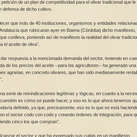
petición de un plan de competitividad para el olivar tradicional que le
n defensa de dicho cultivo.
decer que más de 40 instituciones, organismos y entidades relaciona
y Andalucía que rubricaran ayer en Baena (Córdoba) dicho manifiesto,
 que conlleva, poniendo así de manifiesto la realidad del olivar tradicio
 el aceite de oliva".
o dar respuesta a la mencionada demanda del sector, teniendo en cue
ída de los precios del aceite --para los agricultores-- ha generado una
es agrarias, en concreto olivares, que han sido medianamente renta
".
a serie de reivindicaciones legítimas y lógicas, en cuanto a la nece
y la cuestión es cómo se puede hacer, y eso es lo que ahora tenemos q
todavía definido, ya que, precisamente, eso es lo que se está haciend
 con el sector codo con codo y creando órdenes de integración, para 
siendo cinco los que compran".
lcanzar el sector y que ha expresado sus cuitas en un manifiesto