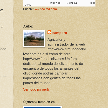
2.907,90
5.224,24
0,00
TOTAL
Fuente:
ww.poolred.com
nte
Autor:
una
campero
Agricultor y
administrador de la web
idad
http://www.elmundodelol
ivar.com.es a si como del foro
http://www.forodelolivar.es Un foro
dedicado al mundo del olivar, punto de
encuentro de todos los amantes del
olivo, donde podrás cambiar
impresiones con gentes de todas las
partes del mundo
Ver todo mi perfil
Síguenos también en