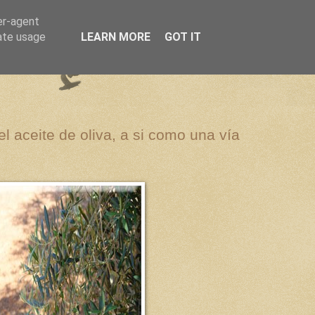
er-agent
rate usage
LEARN MORE
GOT IT
el aceite de oliva, a si como una vía