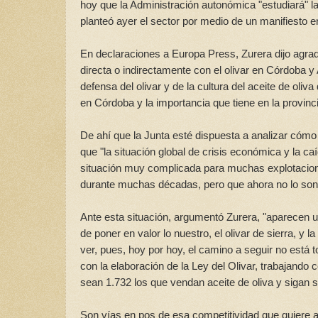
hoy que la Administración autonómica "estudiará" la 
planteó ayer el sector por medio de un manifiesto e
En declaraciones a Europa Press, Zurera dijo agra
directa o indirectamente con el olivar en Córdoba 
defensa del olivar y de la cultura del aceite de oliva
en Córdoba y la importancia que tiene en la provincia
De ahí que la Junta esté dispuesta a analizar cóm
que "la situación global de crisis económica y la ca
situación muy complicada para muchas explotacion
durante muchas décadas, pero que ahora no lo son
Ante esta situación, argumentó Zurera, "aparecen un
de poner en valor lo nuestro, el olivar de sierra, 
ver, pues, hoy por hoy, el camino a seguir no está 
con la elaboración de la Ley del Olivar, trabajando
sean 1.732 los que vendan aceite de oliva y sigan 
Son vías en pos de esa competitividad que quiere a