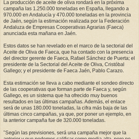
La producción de aceite de oliva rondará en la próxima
campaña las 1.250.000 toneladas en España, llegando a
970.000 en Andalucía y 470.000 toneladas en la provincia
de Jaén, según la estimación realizada por la Federación
Andaluza de Empresas Cooperativas Agrarias (Faeca)
anunciada esta mañana en Jaén.
Estos datos se han revelado en el marco de la sectorial del
Aceite de Oliva de Faeca, que ha contado con la presencia
del director gerente de Faeca, Rafael Sánchez de Puerta; el
presidente de la Sectorial del Aceite de Oliva, Cristóbal
Gallego; y el presidente de Faeca Jaén, Pablo Carazo.
Esta estimación se lleva a cabo mediante el sondeo directo
de las cooperativas que forman parte de Faeca y, según
Gallego, es un sistema que ha ofrecido muy buenos
resultados en las últimas campañas. Además, el enlace
será de unas 180.000 toneladas, la cifra más baja de las
últimas cinco campañas, ya que, por poner un ejemplo, en
la anterior campaña fue de 320.000 toneladas.
"Según las previsiones, será una campaña mejor que la
anterior y que podemos calificar como media-alta, pero no