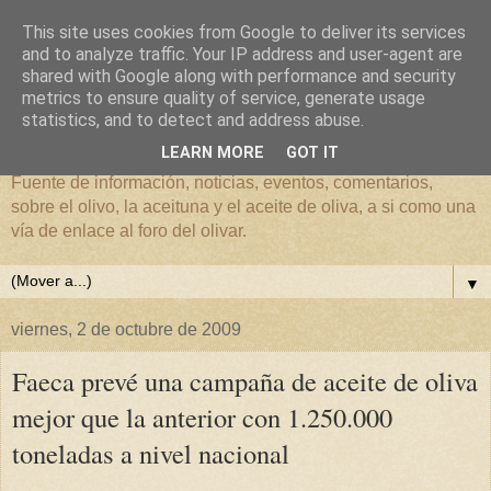
This site uses cookies from Google to deliver its services
and to analyze traffic. Your IP address and user-agent are
shared with Google along with performance and security
metrics to ensure quality of service, generate usage
El mundo del Olivar
statistics, and to detect and address abuse.
LEARN MORE
GOT IT
Fuente de información, noticias, eventos, comentarios,
sobre el olivo, la aceituna y el aceite de oliva, a si como una
vía de enlace al foro del olivar.
▼
viernes, 2 de octubre de 2009
Faeca prevé una campaña de aceite de oliva
mejor que la anterior con 1.250.000
toneladas a nivel nacional