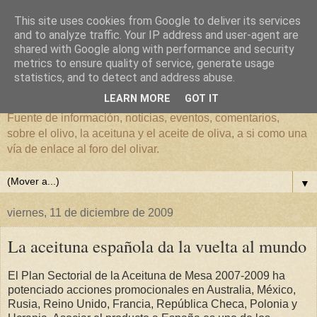
This site uses cookies from Google to deliver its services
and to analyze traffic. Your IP address and user-agent are
shared with Google along with performance and security
metrics to ensure quality of service, generate usage
El mundo del Olivar
statistics, and to detect and address abuse.
LEARN MORE
GOT IT
Fuente de información, noticias, eventos, comentarios,
sobre el olivo, la aceituna y el aceite de oliva, a si como una
vía de enlace al foro del olivar.
▼
viernes, 11 de diciembre de 2009
La aceituna española da la vuelta al mundo
El Plan Sectorial de la Aceituna de Mesa 2007-2009 ha
potenciado acciones promocionales en Australia, México,
Rusia, Reino Unido, Francia, República Checa, Polonia y