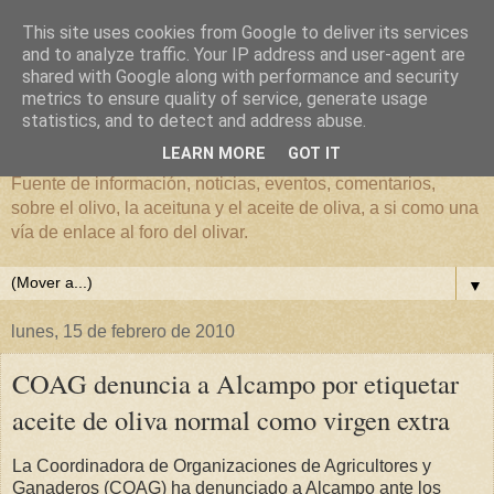
This site uses cookies from Google to deliver its services
and to analyze traffic. Your IP address and user-agent are
shared with Google along with performance and security
metrics to ensure quality of service, generate usage
El mundo del Olivar
statistics, and to detect and address abuse.
LEARN MORE
GOT IT
Fuente de información, noticias, eventos, comentarios,
sobre el olivo, la aceituna y el aceite de oliva, a si como una
vía de enlace al foro del olivar.
▼
lunes, 15 de febrero de 2010
COAG denuncia a Alcampo por etiquetar
aceite de oliva normal como virgen extra
La Coordinadora de Organizaciones de Agricultores y
Ganaderos (COAG) ha denunciado a Alcampo ante los