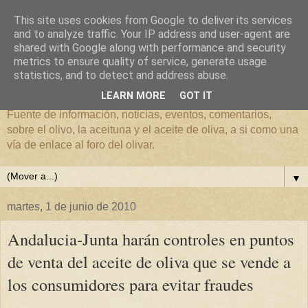
This site uses cookies from Google to deliver its services
and to analyze traffic. Your IP address and user-agent are
shared with Google along with performance and security
metrics to ensure quality of service, generate usage
El mundo del Olivar
statistics, and to detect and address abuse.
LEARN MORE
GOT IT
Fuente de información, noticias, eventos, comentarios,
sobre el olivo, la aceituna y el aceite de oliva, a si como una
vía de enlace al foro del olivar.
▼
martes, 1 de junio de 2010
Andalucia-Junta harán controles en puntos
de venta del aceite de oliva que se vende a
los consumidores para evitar fraudes