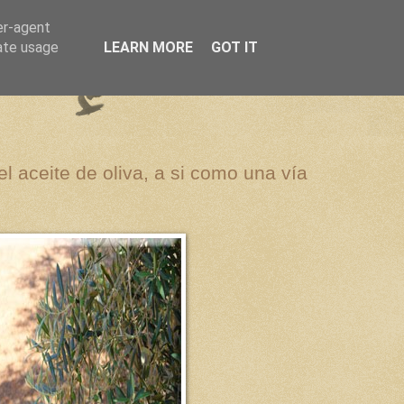
er-agent
rate usage
LEARN MORE
GOT IT
el aceite de oliva, a si como una vía