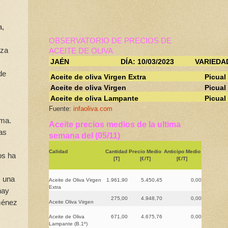
a,
OBSERVATORIO DE PRECIOS DE
nza
ACEITE DE OLIVA
JAÉN
DÍA: 10/03/2023
VARIEDA
de
Aceite de oliva Virgen Extra
Picual
Aceite de oliva Virgen
Picual
Aceite de oliva Lampante
Picual
Fuente:
infaoliva.com
ema.
Aceite precios medios de la ultima
as
semana del (05/11)
Calidad
Cantidad
Precio Medio
Anticipo Medio
os ha
[T]
[€/T]
[€/T]
, una
Aceite de Oliva Virgen
1.961,90
5.450,45
0,00
Extra
hay
275,00
4.948,70
0,00
ménez
Aceite Oliva Virgen
Aceite de Oliva
671,00
4.675,76
0,00
Lampante (B.1º)