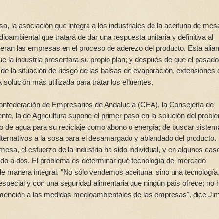
, la asociación que integra a los industriales de la aceituna de mes
ambiental que tratará de dar una respuesta unitaria y definitiva al
eneran las empresas en el proceso de aderezo del producto. Esta alia
 la industria presentara su propio plan; y después de que el pasado
 de la situación de riesgo de las balsas de evaporación, extensiones 
 solución más utilizada para tratar los efluentes.
Confederación de Empresarios de Andalucía (CEA), la Consejería de
te, la de Agricultura supone el primer paso en la solución del probl
ro de agua para su reciclaje como abono o energía; de buscar sistem
alternativos a la sosa para el desamargado y ablandado del producto.
sa, el esfuerzo de la industria ha sido individual, y en algunos cas
esado a dos. El problema es determinar qué tecnología del mercado
 de manera integral. "No sólo vendemos aceituna, sino una tecnología
special y con una seguridad alimentaria que ningún país ofrece; no 
 mención a las medidas medioambientales de las empresas", dice Ji