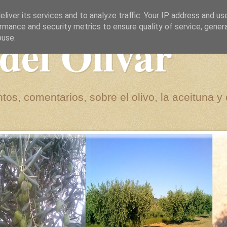
liver its services and to analyze traffic. Your IP address and us
rmance and security metrics to ensure quality of service, gene
del Olivar
buse.
tos, comentarios, sobre el olivo, la aceituna y 