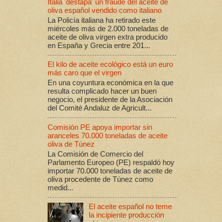
Italia 'destapa' un fraude del aceite de
oliva español vendido como italiano
La Policía italiana ha retirado este
miércoles más de 2.000 toneladas de
aceite de oliva virgen extra producido
en España y Grecia entre 201...
El kilo de aceite ecológico está un euro
más caro que el virgen
En una coyuntura económica en la que
resulta complicado hacer un buen
negocio, el presidente de la Asociación
del Comité Andaluz de Agricult...
Comisión PE apoya importar sin
aranceles 70.000 toneladas de aceite
oliva de Túnez
La Comisión de Comercio del
Parlamento Europeo (PE) respaldó hoy
importar 70.000 toneladas de aceite de
oliva procedente de Túnez como
medid...
El aceite español no teme
la incipiente producción