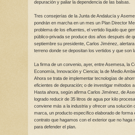
depuración y paliar la dependencia de las balsas.
Tres consejerías de la Junta de Andalucía y Asemesa
pondrán en marcha en un mes un Plan Director Medio
problema de los efluentes, el vertido líquido que g
público-privada se produce dos años después de que
septiembre su presidente, Carlos Jiménez, alertara
terreno donde se depositan los vertidos y que son la
La firma de un convenio, ayer, entre Asemesa, la 
Economía, Innovación y Ciencia; la de Medio Ambien
Ahora se trata de implementar tecnologías de ahor
eficientes de depuración; o de investigar métodos 
Hasta ahora, según afirma Carlos Jiménez, de Aseme
logrado reducir de 35 litros de agua por kilo proc
conviene más a la industria y ofrecer una solución
marca, un producto específico elaborado de forma e
contrato que hagamos con el exterior que no haga
para defender el plan.