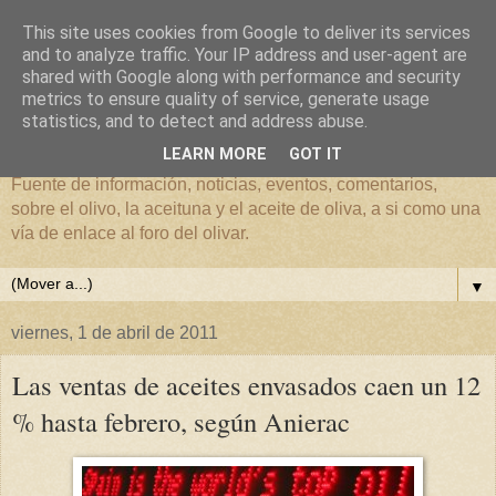
This site uses cookies from Google to deliver its services
and to analyze traffic. Your IP address and user-agent are
shared with Google along with performance and security
metrics to ensure quality of service, generate usage
El mundo del Olivar
statistics, and to detect and address abuse.
LEARN MORE
GOT IT
Fuente de información, noticias, eventos, comentarios,
sobre el olivo, la aceituna y el aceite de oliva, a si como una
vía de enlace al foro del olivar.
▼
viernes, 1 de abril de 2011
Las ventas de aceites envasados caen un 12
% hasta febrero, según Anierac