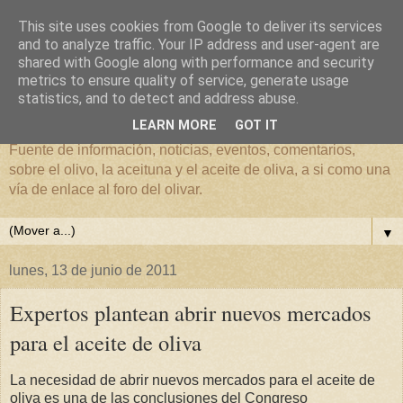
This site uses cookies from Google to deliver its services
and to analyze traffic. Your IP address and user-agent are
shared with Google along with performance and security
metrics to ensure quality of service, generate usage
El mundo del Olivar
statistics, and to detect and address abuse.
LEARN MORE
GOT IT
Fuente de información, noticias, eventos, comentarios,
sobre el olivo, la aceituna y el aceite de oliva, a si como una
vía de enlace al foro del olivar.
▼
lunes, 13 de junio de 2011
Expertos plantean abrir nuevos mercados
para el aceite de oliva
La necesidad de abrir nuevos mercados para el aceite de
oliva es una de las conclusiones del Congreso