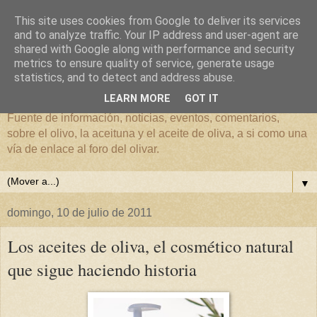
This site uses cookies from Google to deliver its services
and to analyze traffic. Your IP address and user-agent are
shared with Google along with performance and security
metrics to ensure quality of service, generate usage
El mundo del Olivar
statistics, and to detect and address abuse.
LEARN MORE
GOT IT
Fuente de información, noticias, eventos, comentarios,
sobre el olivo, la aceituna y el aceite de oliva, a si como una
vía de enlace al foro del olivar.
▼
domingo, 10 de julio de 2011
Los aceites de oliva, el cosmético natural
que sigue haciendo historia