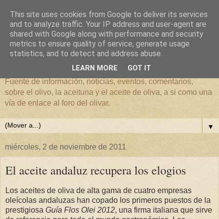
This site uses cookies from Google to deliver its services
and to analyze traffic. Your IP address and user-agent are
shared with Google along with performance and security
metrics to ensure quality of service, generate usage
El mundo del Olivar
statistics, and to detect and address abuse.
LEARN MORE
GOT IT
Fuente de información, noticias, eventos, comentarios,
sobre el olivo, la aceituna y el aceite de oliva, a si como una
vía de enlace al foro del olivar.
▼
miércoles, 2 de noviembre de 2011
El aceite andaluz recupera los elogios
Los aceites de oliva de alta gama de cuatro empresas
oleícolas andaluzas han copado los primeros puestos de la
prestigiosa
Guía Flos Olei 2012
, una firma italiana que sirve