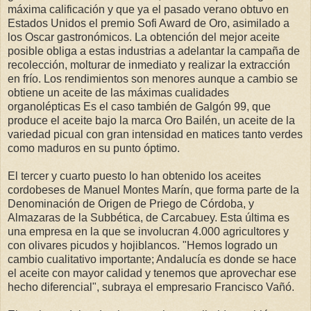
máxima calificación y que ya el pasado verano obtuvo en
Estados Unidos el premio Sofi Award de Oro, asimilado a
los Oscar gastronómicos. La obtención del mejor aceite
posible obliga a estas industrias a adelantar la campaña de
recolección, molturar de inmediato y realizar la extracción
en frío. Los rendimientos son menores aunque a cambio se
obtiene un aceite de las máximas cualidades
organolépticas Es el caso también de Galgón 99, que
produce el aceite bajo la marca Oro Bailén, un aceite de la
variedad picual con gran intensidad en matices tanto verdes
como maduros en su punto óptimo.
El tercer y cuarto puesto lo han obtenido los aceites
cordobeses de Manuel Montes Marín, que forma parte de la
Denominación de Origen de Priego de Córdoba, y
Almazaras de la Subbética, de Carcabuey. Esta última es
una empresa en la que se involucran 4.000 agricultores y
con olivares picudos y hojiblancos. "Hemos logrado un
cambio cualitativo importante; Andalucía es donde se hace
el aceite con mayor calidad y tenemos que aprovechar ese
hecho diferencial", subraya el empresario Francisco Vañó.