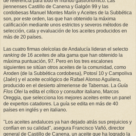
de referencia para todo el mundo gastronómico. Las
jiennenses Castillo de Canena y Galgón 99 y las
cordobesas Manuel Montes Marín y Aceites de la Subbética
son, por este orden, las que han obtenido la máxima
calificación mediante unos estrictos y severos métodos de
selección, cata y evaluación de los aceites producidos en
más de 20 países.
Las cuatro firmas oleícolas de Andalucía lideran el selecto
ranking
de 16 aceites de alta gama que han obtenido la
máxima puntuación, 97. Pero en los tres escalones
siguientes se sitúan otros aceites de la comunidad, como
Aroden (de la Subbética cordobesa), Potosí 10 y Campoliva
(Jaén) y el aceite ecológico de Rafael Alonso Aguilera,
producido en el desierto almeriense de Tabernas. La
Guía
Flos Olei
la edita el crítico y consultor italiano, Marcos
Oreggia, que selecciona los mejores aceites entre un panel
de expertos catadores. La guía se edita en más de 40
países en inglés y en italiano.
"Los aceites andaluces ya han dejado atrás sus prejuicios y
confían en su calidad", asegura Francisco Vañó, director
general de Castillo de Canena, un aceite que ha logrado la