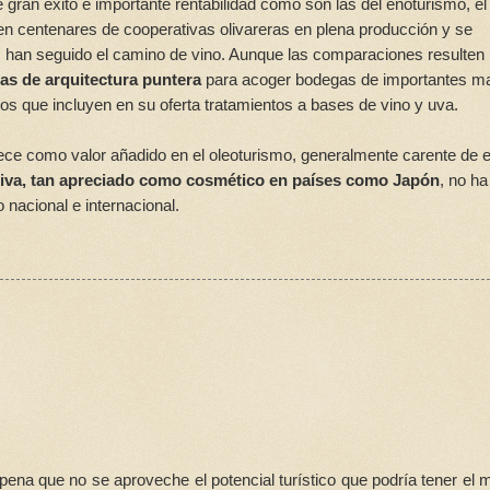
 gran éxito e importante rentabilidad como son las del enoturismo, el
ten centenares de cooperativas olivareras en plena producción y se
s han seguido el camino de vino. Aunque las comparaciones resulten
as de arquitectura puntera
para acoger bodegas de importantes m
os que incluyen en su oferta tratamientos a bases de vino y uva.
arece como valor añadido en el oleoturismo, generalmente carente de 
oliva, tan apreciado como cosmético en países como Japón
, no ha
nacional e internacional.
pena que no se aproveche el potencial turístico que podría tener el