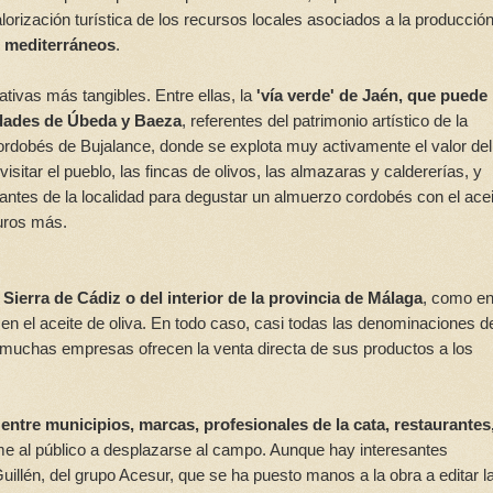
lorización turística de los recursos locales asociados a la producción
s mediterráneos
.
ativas más tangibles. Entre ellas, la
'vía verde' de Jaén, que puede
udades de Úbeda y Baeza
, referentes del patrimonio artístico de la
cordobés de Bujalance, donde se explota muy activamente el valor del
isitar el pueblo, las fincas de olivos, las almazaras y caldererías, y
ntes de la localidad para degustar un almuerzo cordobés con el acei
euros más.
Sierra de Cádiz o del interior de la provincia de Málaga
, como en
n el aceite de oliva. En todo caso, casi todas las denominaciones d
, y muchas empresas ofrecen la venta directa de sus productos a los
entre municipios, marcas, profesionales de la cata, restaurantes
ime al público a desplazarse al campo. Aunque hay interesantes
lén, del grupo Acesur, que se ha puesto manos a la obra a editar l