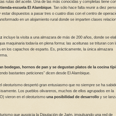
as rutas del aceite. Una de las más conocidas y completas tiene c
a
tienda-escuela El Alambique
. Tan sólo hace falta reunir a diez per
 estar dispuestos a pasar tres o cuatro días con el centro de operac
 transformado en un alojamiento rural donde se imparten clases relaci
iz
incluye la visita a una almazara de más de 200 años, donde se ela
igua maquinaria todavía en plena forma: las aceitunas se trituran con 
sa en los capachos de esparto. Es, prácticamente, la única almazara
orma.
tan bodegas, hornos de pan y se degustan platos de la cocina típ
endo bastantes peticiones" dicen desde El Alambique.
el oleoturismo despertó gran entusiasmo que no siempre se ha sabid
isamente. Los pueblos olivareros, muchos de ellos agrupados en la
O) vieron en el oleoturismo
una posibilidad de desarrollo
y se lanz
urismo que auspicia la Diputación de Jaén, impulsando una red de