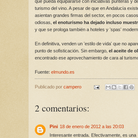
que pueda equipararse con iniciativas punteras y de
turismo del vino. A pesar de que en Andalucía exis
asientan grandes firmas del sector, en pocos caso
odiosas,
el enoturismo ha dejado incluso muestr
y que se prologa también a hoteles y 'spas' modern
En definitiva, venden un 'estilo de vida' que no ap
punto de sofisticación. Sin embargo,
el aceite de 
encontrado ese aprovechamiento de cara al turismo 
Fuente:
elmundo.es
Publicado por
campero
2 comentarios:
Pini
18 de enero de 2012 a las 20:03
Interesante entrada. Efectivamente, es una 