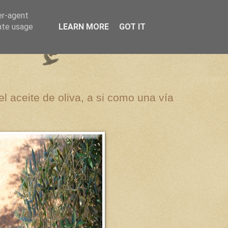
er-agent
rate usage
LEARN MORE
GOT IT
el aceite de oliva, a si como una vía