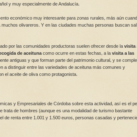
spañol y muy especialmente de Andalucía.
mento económico muy interesante para zonas rurales, más aún cuand
ra muchos olivareros. Y en las ciudades muchas personas buscan sali
ferado por las comunidades productoras suelen ofrecer desde la
visita
recogida de aceituna
como ocurre en estas fechas, a la
visita a las
ente antiguas y que forman parte del patrimonio cultural, y se comple
en a distinguir entre las variedades de aceituna más comunes y
n el aceite de oliva como protagonista.
icas y Empresariales de Córdoba sobre esta actividad, así es el per
se trata de hombres (aunque es una modalidad de turismo bastante
ivel de renta entre 1.001 y 1.500 euros, personas casadas y perteneci