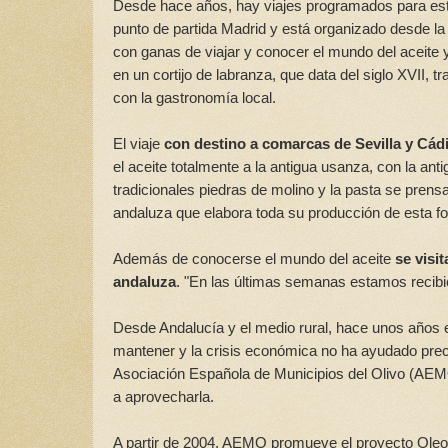
Desde hace años, hay viajes programados para est
punto de partida Madrid y está organizado desde l
con ganas de viajar y conocer el mundo del aceite y
en un cortijo de labranza, que data del siglo XVII,
con la gastronomía local.
El viaje
con destino a comarcas de Sevilla y Cád
el aceite totalmente a la antigua usanza, con la ant
tradicionales piedras de molino y la pasta se pren
andaluza que elabora toda su producción de esta f
Además de conocerse el mundo del aceite
se visi
andaluza
. "En las últimas semanas estamos recibi
Desde Andalucía y el medio rural, hace unos años 
mantener y la crisis económica no ha ayudado prec
Asociación Española de Municipios del Olivo (AEM
a aprovecharla.
A partir de 2004, AEMO promueve el proyecto Oleot