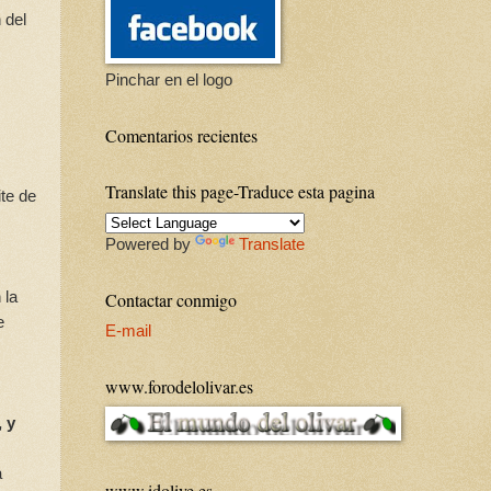
 del
Pinchar en el logo
Comentarios recientes
Translate this page-Traduce esta pagina
te de
Powered by
Translate
 la
Contactar conmigo
e
E-mail
www.forodelolivar.es
, y
a
www.idolive.es