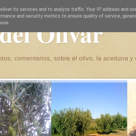
liver its services and to analyze traffic. Your IP address and us
rmance and security metrics to ensure quality of service, gene
del Olivar
buse.
tos, comentarios, sobre el olivo, la aceituna y 