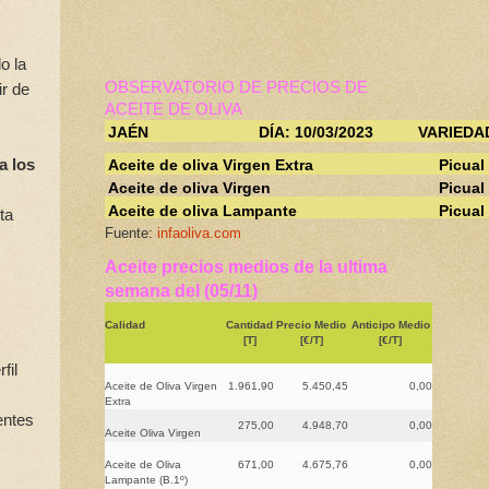
o la
OBSERVATORIO DE PRECIOS DE
r de
ACEITE DE OLIVA
JAÉN
DÍA: 10/03/2023
VARIEDA
 a los
Aceite de oliva Virgen Extra
Picual
Aceite de oliva Virgen
Picual
Aceite de oliva Lampante
Picual
ta
Fuente:
infaoliva.com
Aceite precios medios de la ultima
semana del (05/11)
Calidad
Cantidad
Precio Medio
Anticipo Medio
[T]
[€/T]
[€/T]
fil
Aceite de Oliva Virgen
1.961,90
5.450,45
0,00
Extra
entes
275,00
4.948,70
0,00
Aceite Oliva Virgen
Aceite de Oliva
671,00
4.675,76
0,00
Lampante (B.1º)