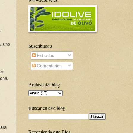
s
a, uno
Suscribirse a
Entradas
Comentarios
on
zona,
Archivo del blog
Buscar en este blog
para
Recomienda este Blog