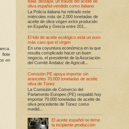
Italia 'destapa' un fraude del aceite de
oliva español vendido como italiano
La Policía italiana ha retirado este
miércoles más de 2.000 toneladas de
aceite de oliva virgen extra producido
en España y Grecia entre 201...
El kilo de aceite ecológico está un euro
más caro que el virgen
En una coyuntura económica en la que
erca.
resulta complicado hacer un buen
flote
negocio, el presidente de la Asociación
mos en
del Comité Andaluz de Agricult...
Comisión PE apoya importar sin
aranceles 70.000 toneladas de aceite
oliva de Túnez
La Comisión de Comercio del
Parlamento Europeo (PE) respaldó hoy
importar 70.000 toneladas de aceite de
oliva procedente de Túnez como
medid...
El aceite español no teme
la incipiente producción