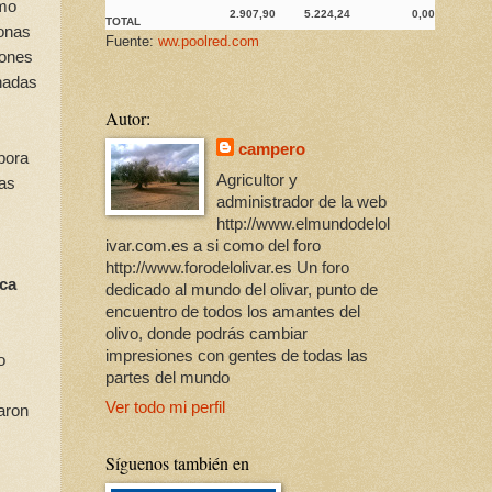
omo
2.907,90
5.224,24
0,00
TOTAL
sonas
Fuente:
ww.poolred.com
iones
onadas
Autor:
campero
bora
Agricultor y
las
administrador de la web
http://www.elmundodelol
ivar.com.es a si como del foro
http://www.forodelolivar.es Un foro
ica
dedicado al mundo del olivar, punto de
encuentro de todos los amantes del
olivo, donde podrás cambiar
impresiones con gentes de todas las
o
partes del mundo
Ver todo mi perfil
aron
Síguenos también en