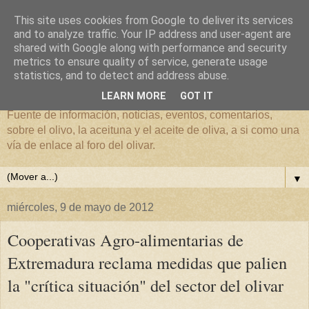
This site uses cookies from Google to deliver its services
and to analyze traffic. Your IP address and user-agent are
shared with Google along with performance and security
metrics to ensure quality of service, generate usage
El mundo del Olivar
statistics, and to detect and address abuse.
LEARN MORE
GOT IT
Fuente de información, noticias, eventos, comentarios,
sobre el olivo, la aceituna y el aceite de oliva, a si como una
vía de enlace al foro del olivar.
▼
miércoles, 9 de mayo de 2012
Cooperativas Agro-alimentarias de
Extremadura reclama medidas que palien
la "crítica situación" del sector del olivar