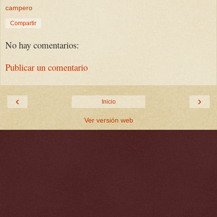
campero
Compartir
No hay comentarios:
Publicar un comentario
‹
›
Inicio
Ver versión web