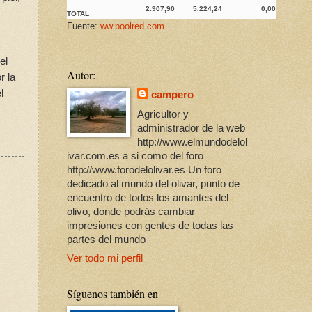
2.907,90
5.224,24
0,00
TOTAL
Fuente:
ww.poolred.com
el
Autor:
r la
l
campero
Agricultor y
administrador de la web
http://www.elmundodelol
ivar.com.es a si como del foro
http://www.forodelolivar.es Un foro
dedicado al mundo del olivar, punto de
encuentro de todos los amantes del
olivo, donde podrás cambiar
impresiones con gentes de todas las
partes del mundo
Ver todo mi perfil
Síguenos también en