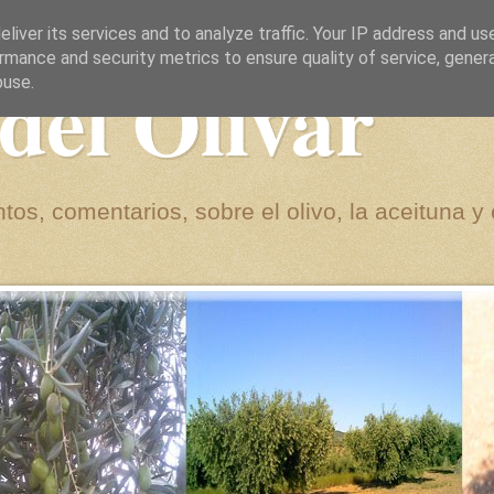
liver its services and to analyze traffic. Your IP address and us
rmance and security metrics to ensure quality of service, gene
del Olivar
buse.
tos, comentarios, sobre el olivo, la aceituna y 