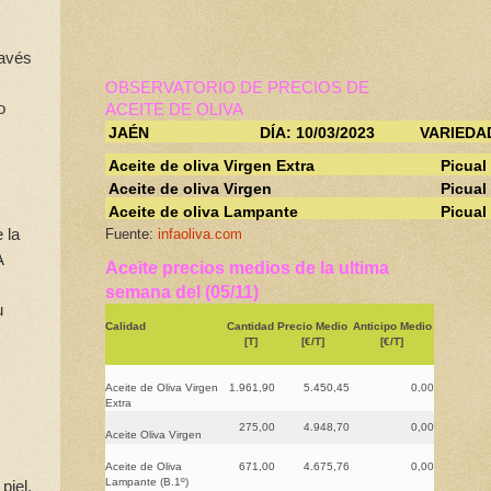
ravés
OBSERVATORIO DE PRECIOS DE
o
ACEITE DE OLIVA
JAÉN
DÍA: 10/03/2023
VARIEDA
Aceite de oliva Virgen Extra
Picual
Aceite de oliva Virgen
Picual
Aceite de oliva Lampante
Picual
 la
Fuente:
infaoliva.com
A
Aceite precios medios de la ultima
semana del (05/11)
u
Calidad
Cantidad
Precio Medio
Anticipo Medio
[T]
[€/T]
[€/T]
Aceite de Oliva Virgen
1.961,90
5.450,45
0,00
Extra
275,00
4.948,70
0,00
Aceite Oliva Virgen
Aceite de Oliva
671,00
4.675,76
0,00
Lampante (B.1º)
piel,