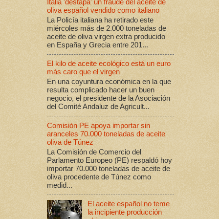
Italia 'destapa' un fraude del aceite de
oliva español vendido como italiano
La Policía italiana ha retirado este
miércoles más de 2.000 toneladas de
aceite de oliva virgen extra producido
en España y Grecia entre 201...
El kilo de aceite ecológico está un euro
más caro que el virgen
En una coyuntura económica en la que
resulta complicado hacer un buen
negocio, el presidente de la Asociación
del Comité Andaluz de Agricult...
Comisión PE apoya importar sin
aranceles 70.000 toneladas de aceite
oliva de Túnez
La Comisión de Comercio del
Parlamento Europeo (PE) respaldó hoy
importar 70.000 toneladas de aceite de
oliva procedente de Túnez como
medid...
El aceite español no teme
la incipiente producción