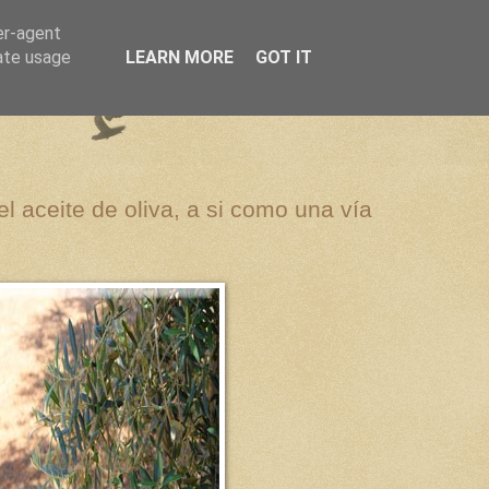
er-agent
rate usage
LEARN MORE
GOT IT
el aceite de oliva, a si como una vía