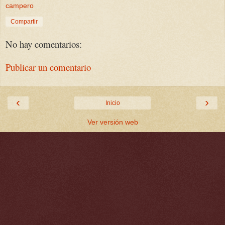
campero
Compartir
No hay comentarios:
Publicar un comentario
‹
›
Inicio
Ver versión web