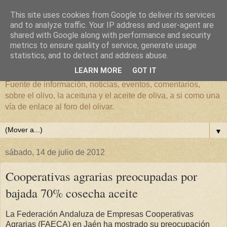
This site uses cookies from Google to deliver its services
and to analyze traffic. Your IP address and user-agent are
shared with Google along with performance and security
metrics to ensure quality of service, generate usage
El mundo del Olivar
statistics, and to detect and address abuse.
LEARN MORE
GOT IT
Fuente de información, noticias, eventos, comentarios,
sobre el olivo, la aceituna y el aceite de oliva, a si como una
vía de enlace al foro del olivar.
▼
sábado, 14 de julio de 2012
Cooperativas agrarias preocupadas por
bajada 70% cosecha aceite
La Federación Andaluza de Empresas Cooperativas
Agrarias (FAECA) en Jaén ha mostrado su preocupación