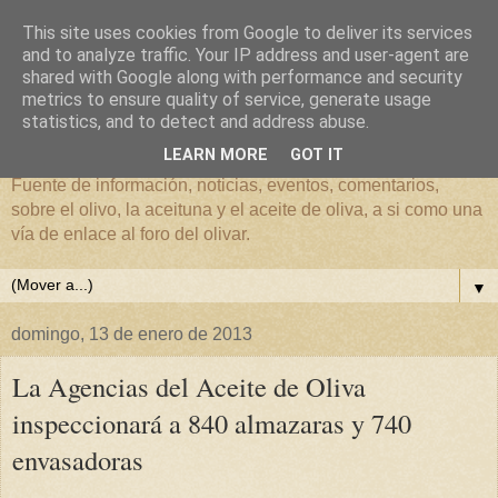
This site uses cookies from Google to deliver its services
and to analyze traffic. Your IP address and user-agent are
shared with Google along with performance and security
metrics to ensure quality of service, generate usage
El mundo del Olivar
statistics, and to detect and address abuse.
LEARN MORE
GOT IT
Fuente de información, noticias, eventos, comentarios,
sobre el olivo, la aceituna y el aceite de oliva, a si como una
vía de enlace al foro del olivar.
▼
domingo, 13 de enero de 2013
La Agencias del Aceite de Oliva
inspeccionará a 840 almazaras y 740
envasadoras