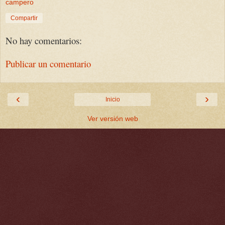
campero
Compartir
No hay comentarios:
Publicar un comentario
‹
›
Inicio
Ver versión web