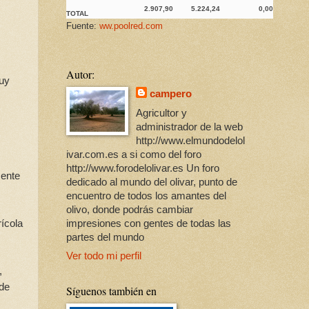
2.907,90
5.224,24
0,00
TOTAL
Fuente:
ww.poolred.com
Autor:
puy
campero
Agricultor y
administrador de la web
http://www.elmundodelol
ivar.com.es a si como del foro
http://www.forodelolivar.es Un foro
mente
dedicado al mundo del olivar, punto de
encuentro de todos los amantes del
olivo, donde podrás cambiar
ícola
impresiones con gentes de todas las
partes del mundo
Ver todo mi perfil
,
 de
Síguenos también en