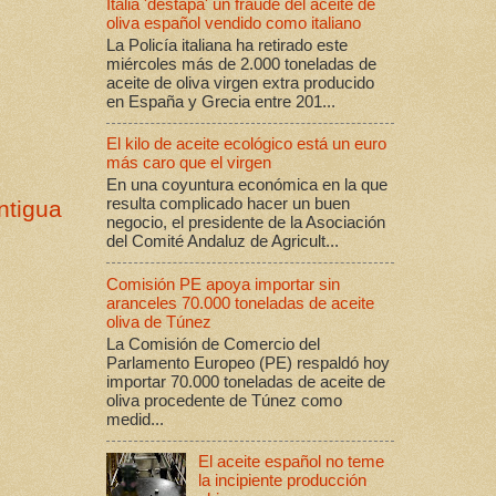
Italia 'destapa' un fraude del aceite de
oliva español vendido como italiano
La Policía italiana ha retirado este
miércoles más de 2.000 toneladas de
aceite de oliva virgen extra producido
en España y Grecia entre 201...
El kilo de aceite ecológico está un euro
más caro que el virgen
En una coyuntura económica en la que
resulta complicado hacer un buen
ntigua
negocio, el presidente de la Asociación
del Comité Andaluz de Agricult...
Comisión PE apoya importar sin
aranceles 70.000 toneladas de aceite
oliva de Túnez
La Comisión de Comercio del
Parlamento Europeo (PE) respaldó hoy
importar 70.000 toneladas de aceite de
oliva procedente de Túnez como
medid...
El aceite español no teme
la incipiente producción