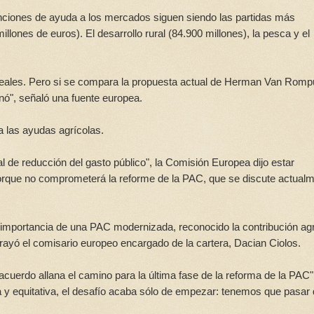
venciones de ayuda a los mercados siguen siendo las partidas más
lones de euros). El desarrollo rural (84.900 millones), la pesca y el
reales. Pero si se compara la propuesta actual de Herman Van Rom
nó", señaló una fuente europea.
a las ayudas agrícolas.
al de reducción del gasto público", la Comisión Europea dijo estar
 porque no comprometerá la reforme de la PAC, que se discute actual
 importancia de una PAC modernizada, reconocido la contribución agr
rayó el comisario europeo encargado de la cartera, Dacian Ciolos.
cuerdo allana el camino para la última fase de la reforma de la PAC"
y equitativa, el desafío acaba sólo de empezar: tenemos que pasar