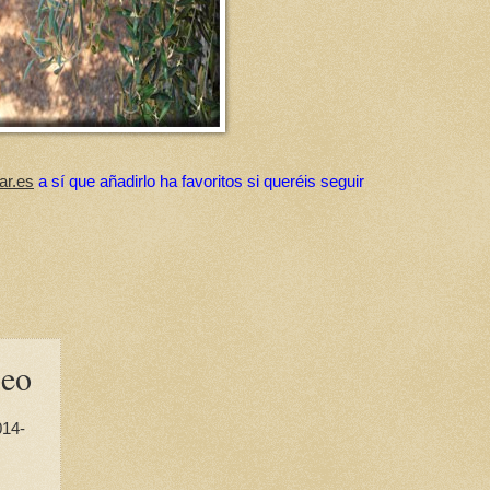
ar.es
a sí que añadirlo ha favoritos si queréis seguir
peo
014-