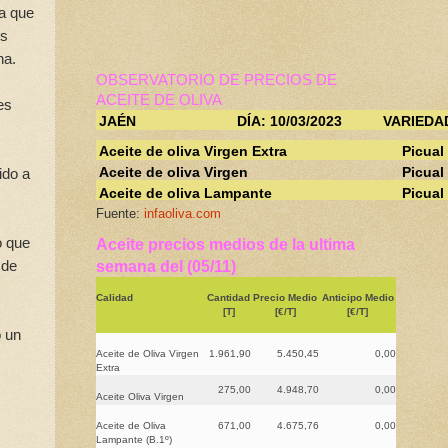
 a que
es
na.
OBSERVATORIO DE PRECIOS DE
ACEITE DE OLIVA
es
JAÉN
DÍA: 10/03/2023
VARIEDA
Aceite de oliva Virgen Extra
Picual
Aceite de oliva Virgen
Picual
ido a
Aceite de oliva Lampante
Picual
Fuente:
infaoliva.com
o que
Aceite precios medios de la ultima
 de
semana del (05/11)
Calidad
Cantidad
Precio Medio
Anticipo Medio
[T]
[€/T]
[€/T]
o un
Aceite de Oliva Virgen
1.961,90
5.450,45
0,00
Extra
275,00
4.948,70
0,00
Aceite Oliva Virgen
Aceite de Oliva
671,00
4.675,76
0,00
Lampante (B.1º)