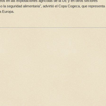
os en las explotaciones agrícolas de la UE y en otros sectores
o la seguridad alimentaria", advirtió el Copa Cogeca, que representa
da Europa.