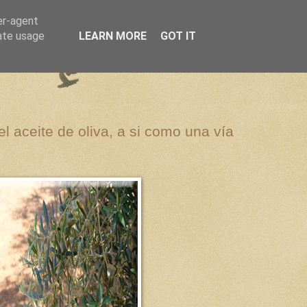
er-agent
rate usage
LEARN MORE
GOT IT
el aceite de oliva, a si como una vía