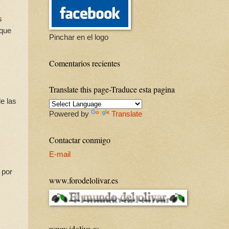
s
nque
Pinchar en el logo
Comentarios recientes
Translate this page-Traduce esta pagina
e las
Powered by
Translate
Contactar conmigo
E-mail
 por
www.forodelolivar.es
www.idolive.es