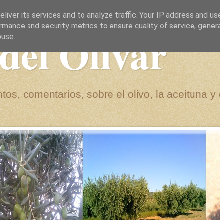
liver its services and to analyze traffic. Your IP address and us
rmance and security metrics to ensure quality of service, gene
del Olivar
buse.
tos, comentarios, sobre el olivo, la aceituna y 