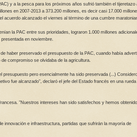
PAC) y a la pesca para los próximos años sufrió también el tijeretazo
illones en 2007-2013 a 373.200 millones, es decir casi 17.000 millon
el acuerdo alcanzado el viernes al término de una cumbre maratonia
enían la PAC entre sus prioridades, lograron 1.000 millones adicional
ta presentada en noviembre.
té de haber preservado el presupuesto de la PAC, cuando había advert
 de compromiso se olvidaba de la agricultura.
l presupuesto pero esencialmente ha sido preservada (...) Consider
jetivo fue alcanzado", declaró el jefe del Estado francés en una rueda
francesa. "Nuestros intereses han sido satisfechos y hemos obtenid
 innovación e infraestructura, partidas que sufrirán la mayoría de