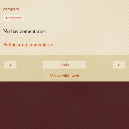
campero
Compartir
No hay comentarios:
Publicar un comentario
‹
›
Inicio
Ver versión web