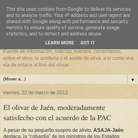
This site uses cookies from Google to deliver its services
and to analyze traffic. Your IP address and user-agent are
shared with Google along with performance and security
metrics to ensure quality of service, generate usage
El mundo del Olivar
statistics, and to detect and address abuse.
LEARN MORE
GOT IT
Fuente de información, noticias, eventos, comentarios,
sobre el olivo, la aceituna y el aceite de oliva, a si como una
vía de enlace al foro del olivar.
▼
viernes, 22 de marzo de 2013
El olivar de Jaén, moderadamente
satisfecho con el acuerdo de la PAC
A pesar de su pequeño suspiro de alivio,
ASAJA-Jaén
destaca, la “cobardía” de los ministros de los Estados