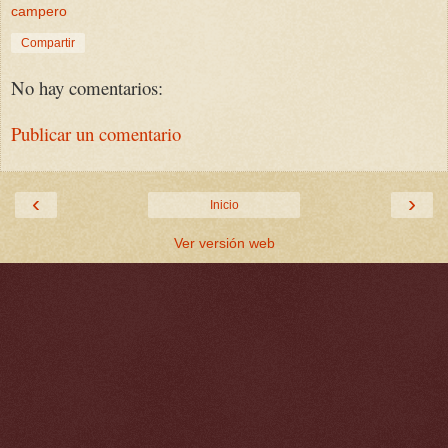
campero
Compartir
No hay comentarios:
Publicar un comentario
‹
›
Inicio
Ver versión web