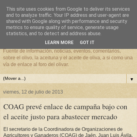
This site uses cookies from Google to deliver its services
and to analyze traffic. Your IP address and user-agent are
shared with Google along with performance and security
metrics to ensure quality of service, generate usage
El mundo del Olivar
statistics, and to detect and address abuse.
LEARN MORE
GOT IT
Fuente de información, noticias, eventos, comentarios,
sobre el olivo, la aceituna y el aceite de oliva, a si como una
vía de enlace al foro del olivar.
▼
viernes, 12 de julio de 2013
COAG prevé enlace de campaña bajo con
el aceite justo para abastecer mercado
El secretario de la Coordinadora de Organizaciones de
Agricultores y Ganaderos (COAG) de Jaén, Juan Luis Ávila,