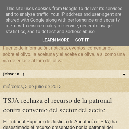
This site uses cookies from Google to deliver its services
and to analyze traffic. Your IP address and user-agent are
shared with Google along with performance and security
metrics to ensure quality of service, generate usage
El mundo del Olivar
statistics, and to detect and address abuse.
LEARN MORE
GOT IT
Fuente de información, noticias, eventos, comentarios,
sobre el olivo, la aceituna y el aceite de oliva, a si como una
vía de enlace al foro del olivar.
▼
miércoles, 3 de julio de 2013
TSJA rechaza el recurso de la patronal
contra convenio del sector del aceite
El Tribunal Superior de Justicia de Andalucía (TSJA) ha
desestimado el recurso presentado por la patronal del