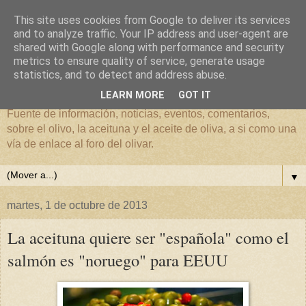
This site uses cookies from Google to deliver its services
and to analyze traffic. Your IP address and user-agent are
shared with Google along with performance and security
metrics to ensure quality of service, generate usage
El mundo del Olivar
statistics, and to detect and address abuse.
LEARN MORE
GOT IT
Fuente de información, noticias, eventos, comentarios,
sobre el olivo, la aceituna y el aceite de oliva, a si como una
vía de enlace al foro del olivar.
▼
martes, 1 de octubre de 2013
La aceituna quiere ser "española" como el
salmón es "noruego" para EEUU