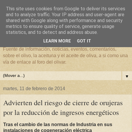
This site uses cookies from Google to deliver its services
and to analyze traffic. Your IP address and user-agent are
shared with Google along with performance and security
metrics to ensure quality of service, generate usage
El mundo del Olivar
statistics, and to detect and address abuse.
LEARN MORE
GOT IT
Fuente de información, noticias, eventos, comentarios,
sobre el olivo, la aceituna y el aceite de oliva, a si como una
vía de enlace al foro del olivar.
▼
martes, 11 de febrero de 2014
Advierten del riesgo de cierre de orujeras
por la reducción de ingresos energéticos
Tras el cambio de las normas de Industria en sus
instalaciones de cogeneración eléctrica