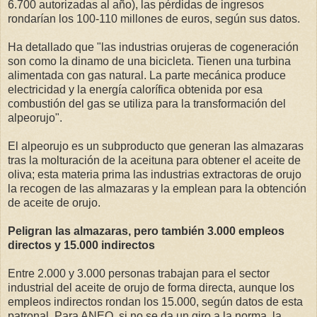
6.700 autorizadas al año), las pérdidas de ingresos
rondarían los 100-110 millones de euros, según sus datos.
Ha detallado que "las industrias orujeras de cogeneración
son como la dinamo de una bicicleta. Tienen una turbina
alimentada con gas natural. La parte mecánica produce
electricidad y la energía calorífica obtenida por esa
combustión del gas se utiliza para la transformación del
alpeorujo".
El alpeorujo es un subproducto que generan las almazaras
tras la molturación de la aceituna para obtener el aceite de
oliva; esta materia prima las industrias extractoras de orujo
la recogen de las almazaras y la emplean para la obtención
de aceite de orujo.
Peligran las almazaras, pero también 3.000 empleos
directos y 15.000 indirectos
Entre 2.000 y 3.000 personas trabajan para el sector
industrial del aceite de orujo de forma directa, aunque los
empleos indirectos rondan los 15.000, según datos de esta
patronal. Para ANEO, si no se da un giro a la norma, la