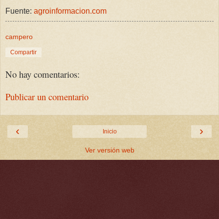
Fuente:
agroinformacion.com
campero
Compartir
No hay comentarios:
Publicar un comentario
‹
›
Inicio
Ver versión web