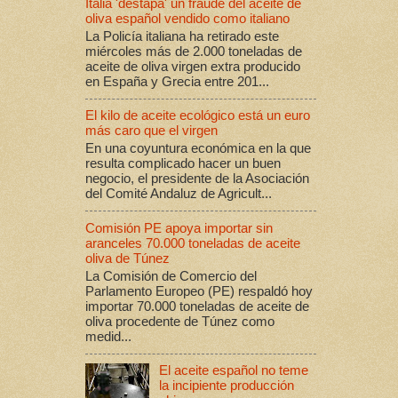
Italia 'destapa' un fraude del aceite de
oliva español vendido como italiano
La Policía italiana ha retirado este
miércoles más de 2.000 toneladas de
aceite de oliva virgen extra producido
en España y Grecia entre 201...
El kilo de aceite ecológico está un euro
más caro que el virgen
En una coyuntura económica en la que
resulta complicado hacer un buen
negocio, el presidente de la Asociación
del Comité Andaluz de Agricult...
Comisión PE apoya importar sin
aranceles 70.000 toneladas de aceite
oliva de Túnez
La Comisión de Comercio del
Parlamento Europeo (PE) respaldó hoy
importar 70.000 toneladas de aceite de
oliva procedente de Túnez como
medid...
El aceite español no teme
la incipiente producción