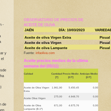
OBSERVATORIO DE PRECIOS DE
n -
ACEITE DE OLIVA
JAÉN
DÍA: 10/03/2023
VARIEDA
a
Aceite de oliva Virgen Extra
Picual
a
Aceite de oliva Virgen
Picual
Aceite de oliva Lampante
Picual
var y
Fuente:
infaoliva.com
 el
Aceite precios medios de la ultima
semana del (05/11)
esde
Calidad
Cantidad
Precio Medio
Anticipo Medio
 ha
[T]
[€/T]
[€/T]
l
Aceite de Oliva Virgen
1.961,90
5.450,45
0,00
Extra
275,00
4.948,70
0,00
Aceite Oliva Virgen
n de
Aceite de Oliva
671,00
4.675,76
0,00
Lampante (B.1º)
gen