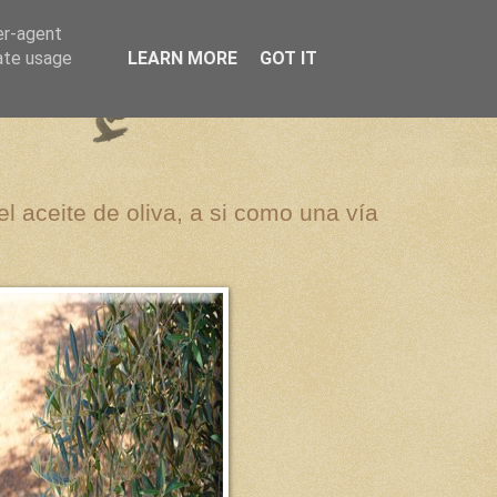
er-agent
rate usage
LEARN MORE
GOT IT
el aceite de oliva, a si como una vía