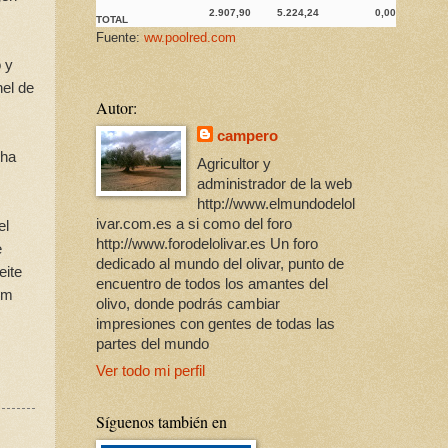
2.907,90
5.224,24
0,00
TOTAL
Fuente:
ww.poolred.com
 y
nel de
Autor:
campero
 ha
Agricultor y
administrador de la web
http://www.elmundodelol
ivar.com.es a si como del foro
el
http://www.forodelolivar.es Un foro
e
dedicado al mundo del olivar, punto de
eite
encuentro de todos los amantes del
om
olivo, donde podrás cambiar
impresiones con gentes de todas las
partes del mundo
Ver todo mi perfil
Síguenos también en