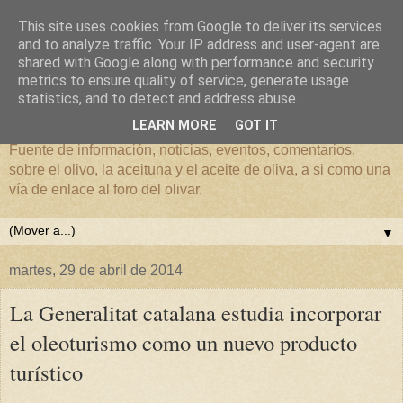
This site uses cookies from Google to deliver its services
and to analyze traffic. Your IP address and user-agent are
shared with Google along with performance and security
metrics to ensure quality of service, generate usage
El mundo del Olivar
statistics, and to detect and address abuse.
LEARN MORE
GOT IT
Fuente de información, noticias, eventos, comentarios,
sobre el olivo, la aceituna y el aceite de oliva, a si como una
vía de enlace al foro del olivar.
▼
martes, 29 de abril de 2014
La Generalitat catalana estudia incorporar
el oleoturismo como un nuevo producto
turístico