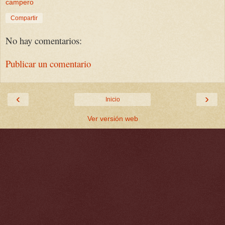
campero
Compartir
No hay comentarios:
Publicar un comentario
‹
›
Inicio
Ver versión web