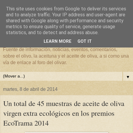
This site uses cookies from Google to deliver its services
and to analyze traffic. Your IP address and user-agent are
shared with Google along with performance and security
metrics to ensure quality of service, generate usage
El mundo del Olivar
statistics, and to detect and address abuse.
LEARN MORE
GOT IT
Fuente de información, noticias, eventos, comentarios,
sobre el olivo, la aceituna y el aceite de oliva, a si como una
vía de enlace al foro del olivar.
▼
martes, 8 de abril de 2014
Un total de 45 muestras de aceite de oliva
virgen extra ecológicos en los premios
EcoTrama 2014