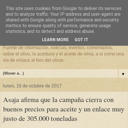
This site uses cookies from Google to deliver its services
and to analyze traffic. Your IP address and user-agent are
shared with Google along with performance and security
metrics to ensure quality of service, generate usage
El mundo del Olivar
statistics, and to detect and address abuse.
LEARN MORE
GOT IT
Fuente de información, noticias, eventos, comentarios,
sobre el olivo, la aceituna y el aceite de oliva, a si como una
vía de enlace al foro del olivar.
▼
lunes, 16 de octubre de 2017
Asaja afirma que la campaña cierra con
buenos precios para aceite y un enlace muy
justo de 305.000 toneladas