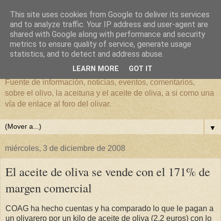
This site uses cookies from Google to deliver its services
and to analyze traffic. Your IP address and user-agent are
shared with Google along with performance and security
metrics to ensure quality of service, generate usage
El mundo del Olivar
statistics, and to detect and address abuse.
LEARN MORE
GOT IT
Fuente de información, noticias, eventos, comentarios,
sobre el olivo, la aceituna y el aceite de oliva, a si como una
vía de enlace al foro del olivar.
▼
miércoles, 3 de diciembre de 2008
El aceite de oliva se vende con el 171% de
margen comercial
COAG ha hecho cuentas y ha comparado lo que le pagan a
un olivarero por un kilo de aceite de oliva (2,2 euros) con lo