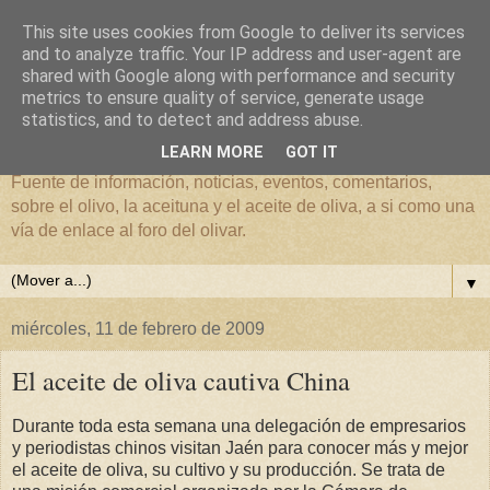
This site uses cookies from Google to deliver its services
and to analyze traffic. Your IP address and user-agent are
shared with Google along with performance and security
metrics to ensure quality of service, generate usage
El mundo del Olivar
statistics, and to detect and address abuse.
LEARN MORE
GOT IT
Fuente de información, noticias, eventos, comentarios,
sobre el olivo, la aceituna y el aceite de oliva, a si como una
vía de enlace al foro del olivar.
▼
miércoles, 11 de febrero de 2009
El aceite de oliva cautiva China
Durante toda esta semana una delegación de empresarios
y periodistas chinos visitan Jaén para conocer más y mejor
el aceite de oliva, su cultivo y su producción. Se trata de