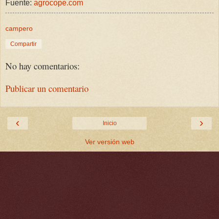
Fuente:
agrocope.com
campero
Compartir
No hay comentarios:
Publicar un comentario
‹
›
Inicio
Ver versión web