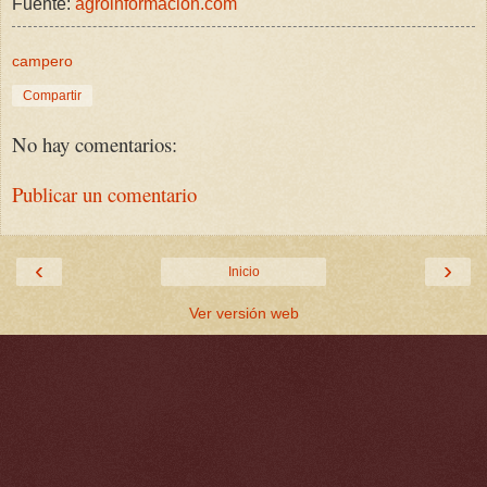
Fuente:
agroinformacion.com
campero
Compartir
No hay comentarios:
Publicar un comentario
‹
›
Inicio
Ver versión web