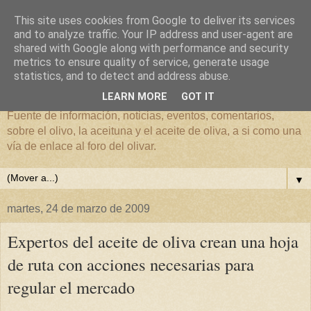
This site uses cookies from Google to deliver its services
and to analyze traffic. Your IP address and user-agent are
shared with Google along with performance and security
metrics to ensure quality of service, generate usage
El mundo del Olivar
statistics, and to detect and address abuse.
LEARN MORE
GOT IT
Fuente de información, noticias, eventos, comentarios,
sobre el olivo, la aceituna y el aceite de oliva, a si como una
vía de enlace al foro del olivar.
▼
martes, 24 de marzo de 2009
Expertos del aceite de oliva crean una hoja
de ruta con acciones necesarias para
regular el mercado