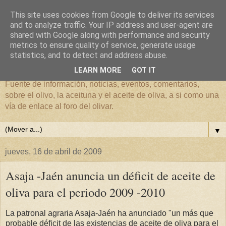
This site uses cookies from Google to deliver its services
and to analyze traffic. Your IP address and user-agent are
shared with Google along with performance and security
metrics to ensure quality of service, generate usage
El mundo del Olivar
statistics, and to detect and address abuse.
LEARN MORE
GOT IT
Fuente de información, noticias, eventos, comentarios,
sobre el olivo, la aceituna y el aceite de oliva, a si como una
vía de enlace al foro del olivar.
▼
jueves, 16 de abril de 2009
Asaja -Jaén anuncia un déficit de aceite de
oliva para el periodo 2009 -2010
La patronal agraria Asaja-Jaén ha anunciado "un más que
probable déficit de las existencias de aceite de oliva para el