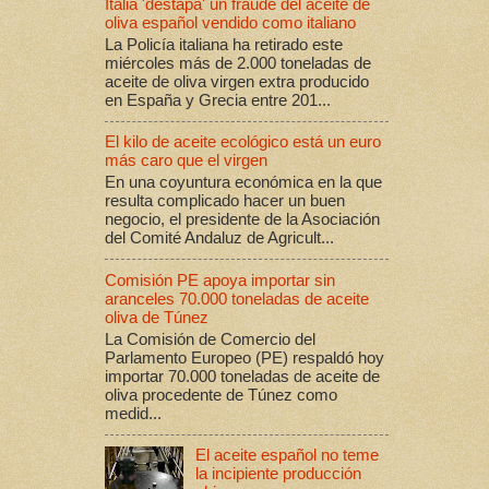
Italia 'destapa' un fraude del aceite de
oliva español vendido como italiano
La Policía italiana ha retirado este
miércoles más de 2.000 toneladas de
aceite de oliva virgen extra producido
en España y Grecia entre 201...
El kilo de aceite ecológico está un euro
más caro que el virgen
En una coyuntura económica en la que
resulta complicado hacer un buen
negocio, el presidente de la Asociación
del Comité Andaluz de Agricult...
Comisión PE apoya importar sin
aranceles 70.000 toneladas de aceite
oliva de Túnez
La Comisión de Comercio del
Parlamento Europeo (PE) respaldó hoy
importar 70.000 toneladas de aceite de
oliva procedente de Túnez como
medid...
El aceite español no teme
la incipiente producción