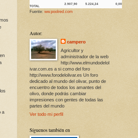
2.907,90
5.224,24
0,00
TOTAL
Fuente:
ww.poolred.com
tamos
e
Autor:
campero
Agricultor y
 en
administrador de la web
a
http://www.elmundodelol
ivar.com.es a si como del foro
http://www.forodelolivar.es Un foro
dedicado al mundo del olivar, punto de
encuentro de todos los amantes del
los
olivo, donde podrás cambiar
impresiones con gentes de todas las
partes del mundo
o a
Ver todo mi perfil
Síguenos también en