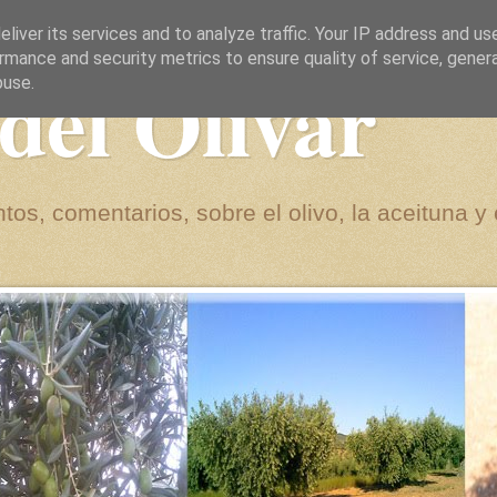
liver its services and to analyze traffic. Your IP address and us
rmance and security metrics to ensure quality of service, gene
del Olivar
buse.
tos, comentarios, sobre el olivo, la aceituna y 