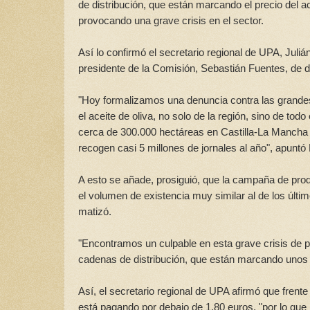
de distribución, que están marcando el precio del a
provocando una grave crisis en el sector.
Así lo confirmó el secretario regional de UPA, Juliá
presidente de la Comisión, Sebastián Fuentes, de 
"Hoy formalizamos una denuncia contra las grandes 
el aceite de oliva, no solo de la región, sino de todo
cerca de 300.000 hectáreas en Castilla-La Mancha q
recogen casi 5 millones de jornales al año", apuntó 
A esto se añade, prosiguió, que la campaña de produ
el volumen de existencia muy similar al de los últim
matizó.
"Encontramos un culpable en esta grave crisis de p
cadenas de distribución, que están marcando unos p
Así, el secretario regional de UPA afirmó que frent
está pagando por debajo de 1,80 euros, "por lo que 