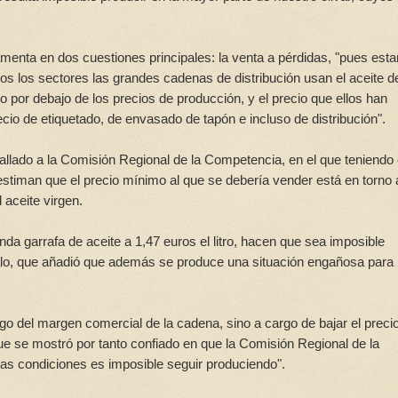
menta en dos cuestiones principales: la venta a pérdidas, "pues es
odos los sectores las grandes cadenas de distribución usan el aceite d
 por debajo de los precios de producción, y el precio que ellos han
cio de etiquetado, de envasado de tapón e incluso de distribución".
lado a la Comisión Regional de la Competencia, en el que teniendo
estiman que el precio mínimo al que se debería vender está en torno 
 aceite virgen.
da garrafa de aceite a 1,47 euros el litro, hacen que sea imposible
llo, que añadió que además se produce una situación engañosa para 
go del margen comercial de la cadena, sino a cargo de bajar el preci
que se mostró por tanto confiado en que la Comisión Regional de la
as condiciones es imposible seguir produciendo".