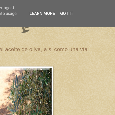
er-agent
rate usage
LEARN MORE
GOT IT
el aceite de oliva, a si como una vía