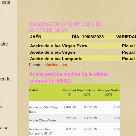
e está
OBSERVATORIO DE PRECIOS DE
ACEITE DE OLIVA
JAÉN
DÍA: 10/03/2023
VARIEDA
ufre
Aceite de oliva Virgen Extra
Picual
Aceite de oliva Virgen
Picual
Aceite de oliva Lampante
Picual
Fuente:
infaoliva.com
Aceite precios medios de la ultima
siendo
semana del (05/11)
,
Calidad
Cantidad
Precio Medio
Anticipo Medio
[T]
[€/T]
[€/T]
es
Aceite de Oliva Virgen
1.961,90
5.450,45
0,00
Extra
275,00
4.948,70
0,00
Aceite Oliva Virgen
ra se
Aceite de Oliva
671,00
4.675,76
0,00
Lampante (B.1º)