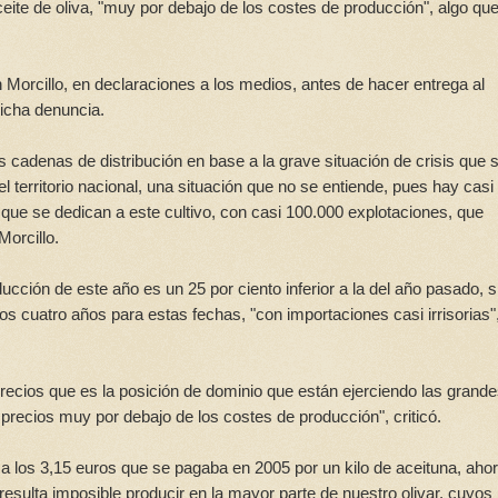
ceite de oliva, "muy por debajo de los costes de producción", algo qu
n Morcillo, en declaraciones a los medios, antes de hacer entrega al
dicha denuncia.
cadenas de distribución en base a la grave situación de crisis que s
 el territorio nacional, una situación que no se entiende, pues hay casi
ue se dedican a este cultivo, con casi 100.000 explotaciones, que
Morcillo.
cción de este año es un 25 por ciento inferior a la del año pasado, 
os cuatro años para estas fechas, "con importaciones casi irrisorias"
recios que es la posición de dominio que están ejerciendo las grand
recios muy por debajo de los costes de producción", criticó.
e a los 3,15 euros que se pagaba en 2005 por un kilo de aceituna, aho
resulta imposible producir en la mayor parte de nuestro olivar, cuyos