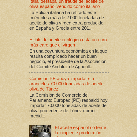
Italia 'destapa' un fraude del aceite de
oliva español vendido como italiano
La Policía italiana ha retirado este
miércoles más de 2.000 toneladas de
aceite de oliva virgen extra producido
en España y Grecia entre 201...
El kilo de aceite ecológico está un euro
más caro que el virgen
En una coyuntura económica en la que
resulta complicado hacer un buen
negocio, el presidente de la Asociación
del Comité Andaluz de Agricult...
Comisión PE apoya importar sin
aranceles 70.000 toneladas de aceite
oliva de Túnez
La Comisión de Comercio del
Parlamento Europeo (PE) respaldó hoy
importar 70.000 toneladas de aceite de
oliva procedente de Túnez como
medid...
El aceite español no teme
la incipiente producción