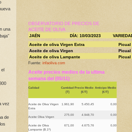
o
 nueva
OBSERVATORIO DE PRECIOS DE
on una
ACEITE DE OLIVA
baja"
JAÉN
DÍA: 10/03/2023
VARIEDA
Aceite de oliva Virgen Extra
Picual
Aceite de oliva Virgen
Picual
Aceite de oliva Lampante
Picual
Fuente:
infaoliva.com
 el
Aceite precios medios de la ultima
semana del (05/11)
.800
Calidad
Cantidad
Precio Medio
Anticipo Medio
[T]
[€/T]
[€/T]
a vez
Aceite de Oliva Virgen
1.961,90
5.450,45
0,00
Extra
275,00
4.948,70
0,00
na de
Aceite Oliva Virgen
los
Aceite de Oliva
671,00
4.675,76
0,00
Lampante (B.1º)