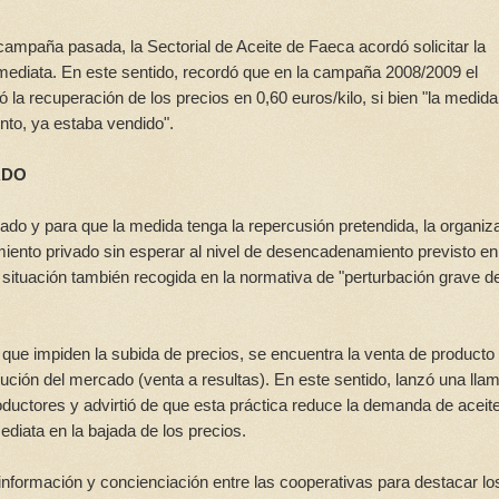
a campaña pasada, la Sectorial de Aceite de Faeca acordó solicitar la
ediata. En este sentido, recordó que en la campaña 2008/2009 el
la recuperación de los precios en 0,60 euros/kilo, si bien "la medida
ento, ya estaba vendido".
ADO
ado y para que la medida tenga la repercusión pretendida, la organiz
miento privado sin esperar al nivel de desencadenamiento previsto en
situación también recogida en la normativa de "perturbación grave de
 que impiden la subida de precios, se encuentra la venta de producto 
olución del mercado (venta a resultas). En este sentido, lanzó una lla
roductores y advirtió de que esta práctica reduce la demanda de aceit
diata en la bajada de los precios.
información y concienciación entre las cooperativas para destacar lo