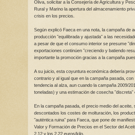
Oliva, solicitar a la Consejería de Agricultura y P
Rural y Marino la apertura del almacenamiento pri
crisis en los precios.
Según explicó Faeca en una nota, la campaña de ac
producción "equilibrada y ajustada" a las necesidad
a pesar de que el consumo interior se presume "din
exportaciones continúen "creciendo y batiendo res
importante la promoción gracias a la campaña puest
A su juicio, esta coyuntura económica debería provoc
contrario y al igual que en la campaña pasada, co
tendencia al alza, aun cuando la campaña 2009/2010
toneladas) y una estimación de cosecha "discreta" 
En la campaña pasada, el precio medio del aceite, 
descontados los costes de molturación, los producto
"auténtica ruina" para Faeca, que pone de manifiest
Valor y Formación de Precios en el Sector del Aceit
2,12 y los 2,22 euros/kilo.