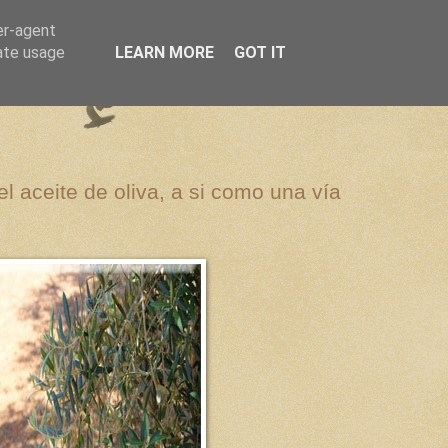
er-agent
rate usage
LEARN MORE
GOT IT
el aceite de oliva, a si como una vía