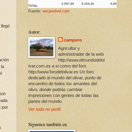
2.907,90
5.224,24
0,00
TOTAL
Fuente:
ww.poolred.com
 llegó
Autor:
campero
Agricultor y
administrador de la web
ación
http://www.elmundodelol
ivar.com.es a si como del foro
 la
http://www.forodelolivar.es Un foro
l
dedicado al mundo del olivar, punto de
encuentro de todos los amantes del
olivo, donde podrás cambiar
sin
impresiones con gentes de todas las
mada
partes del mundo
e por
Ver todo mi perfil
Síguenos también en
s