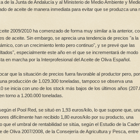
esca de la Junta de Andalucía y al Ministerio de Medio Ambiente y Medi
vado de aceite de manera inmediata para evitar que se produzca una
eite 2009/2010 ha comenzado de forma muy similar a la anterior, c
es de aceite. Sin embargo, se aprecia una tendencia de precios "a la 
ámico, con un crecimiento lento pero continuo", y se prevé que las
ultados", especialmente este año en el que se incrementará de modo
a en marcha por la Interprofesional del Aceite de Oliva Español.
ar que la situación de precios fuera favorable al productor pero, por
n una producción de 1.029.300 toneladas, tampoco se observa una
 se inicia con uno de los stock más bajos de los últimos años (207
en torno a 1.200.000 toneladas.
según el Pool Red, se situó en 1,93 euros/kilo, lo que supone que, un
res difícilmente han recibido 1,80 euros/kilo por su producto, una
o que el umbral de rentabilidad se sitúa, según el Estudio de la Cade
e de Oliva 2007/2008, de la Consejería de Agricultura y Pesca, entre 