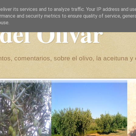
liver its services and to analyze traffic. Your IP address and us
rmance and security metrics to ensure quality of service, gene
del Olivar
buse.
tos, comentarios, sobre el olivo, la aceituna y 