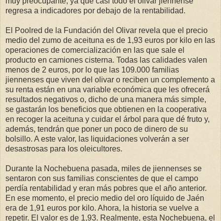
muy preocupante, ya que casi todo el olivar jiennense
regresa a indicadores por debajo de la rentabilidad.
El Poolred de la Fundación del Olivar revela que el precio
medio del zumo de aceituna es de 1,93 euros por kilo en las
operaciones de comercialización en las que sale el
producto en camiones cisterna. Todas las calidades valen
menos de 2 euros, por lo que las 109.000 familias
jiennenses que viven del olivar o reciben un complemento a
su renta están en una variable económica que les ofrecerá
resultados negativos o, dicho de una manera más simple,
se gastarán los beneficios que obtienen en la cooperativa
en recoger la aceituna y cuidar el árbol para que dé fruto y,
además, tendrán que poner un poco de dinero de su
bolsillo. A este valor, las liquidaciones volverán a ser
desastrosas para los oleicultores.
Durante la Nochebuena pasada, miles de jiennenses se
sentaron con sus familias conscientes de que el campo
perdía rentabilidad y eran más pobres que el año anterior.
En ese momento, el precio medio del oro líquido de Jaén
era de 1,91 euros por kilo. Ahora, la historia se vuelve a
repetir. El valor es de 1,93. Realmente, esta Nochebuena, el