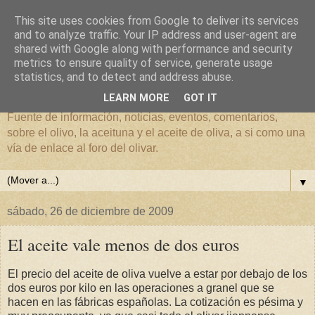
This site uses cookies from Google to deliver its services
and to analyze traffic. Your IP address and user-agent are
shared with Google along with performance and security
metrics to ensure quality of service, generate usage
El mundo del Olivar
statistics, and to detect and address abuse.
LEARN MORE
GOT IT
Fuente de información, noticias, eventos, comentarios,
sobre el olivo, la aceituna y el aceite de oliva, a si como una
vía de enlace al foro del olivar.
▼
sábado, 26 de diciembre de 2009
El aceite vale menos de dos euros
El precio del aceite de oliva vuelve a estar por debajo de los
dos euros por kilo en las operaciones a granel que se
hacen en las fábricas españolas. La cotización es pésima y