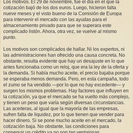
Los motivos. El 29 de noviembre, fue el día en el que la
cotización bajó de los dos euros. Luego, hicieron falta
nueve meses y el visto bueno de la Comisión de Europa
para intervenir el mercado con las ayudas para el
almacenamiento privado para que se superara este
complicado listón. Ahora, otra vez, se vuelve al mismo
punto.
Los motivos son complicados de hallar. Ni los expertos, ni
las administraciones han ofrecido una causa concreta. No
obstante, resulta evidente que hay un desajuste en lo que
antes funcionaba como un reloj, que era la ley de la oferta y
la demanda. Si había mucho aceite, el precio bajaba porque
se esperaba menos demanda. Pero, en esta campaña, todo
el zumo se ha vendido —por lo que no hay excedente— y
surgen los mismos problemas. Hay factores que influyen en
la cotización, ya que el mercado se ha vuelto más complejo,
y tienen un peso que varía según diversas circunstancias.
Las aceiteras, al igual que la mayoría de las empresas,
sufren falta de liquidez, por lo que tienen que vender para
hacer dinero. Si se pone mucho aceite en el mercado, la
cotización baja. No obstante, las condiciones para
conseguir un crédito ya no son tan ventajosas.