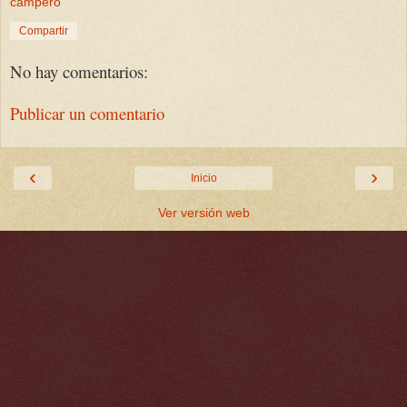
campero
Compartir
No hay comentarios:
Publicar un comentario
‹
›
Inicio
Ver versión web