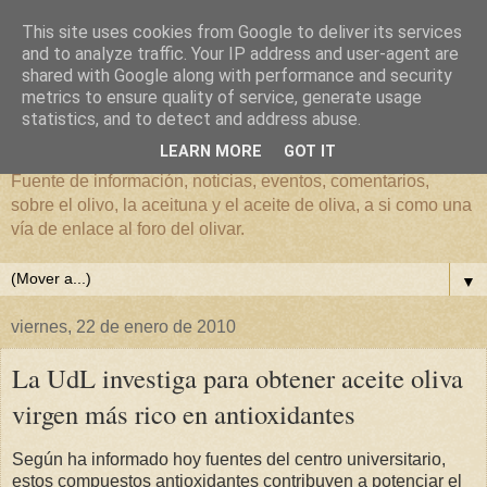
This site uses cookies from Google to deliver its services
and to analyze traffic. Your IP address and user-agent are
shared with Google along with performance and security
metrics to ensure quality of service, generate usage
El mundo del Olivar
statistics, and to detect and address abuse.
LEARN MORE
GOT IT
Fuente de información, noticias, eventos, comentarios,
sobre el olivo, la aceituna y el aceite de oliva, a si como una
vía de enlace al foro del olivar.
▼
viernes, 22 de enero de 2010
La UdL investiga para obtener aceite oliva
virgen más rico en antioxidantes
Según ha informado hoy fuentes del centro universitario,
estos compuestos antioxidantes contribuyen a potenciar el