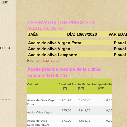
e que
n
OBSERVATORIO DE PRECIOS DE
ACEITE DE OLIVA
JAÉN
DÍA: 10/03/2023
VARIEDA
Aceite de oliva Virgen Extra
Picual
indicó
Aceite de oliva Virgen
Picual
Aceite de oliva Lampante
Picual
Fuente:
infaoliva.com
Aceite precios medios de la ultima
semana del (05/11)
Calidad
Cantidad
Precio Medio
Anticipo Medio
[T]
[€/T]
[€/T]
Aceite de Oliva Virgen
1.961,90
5.450,45
0,00
Extra
275,00
4.948,70
0,00
Aceite Oliva Virgen
Aceite de Oliva
671,00
4.675,76
0,00
Lampante (B.1º)