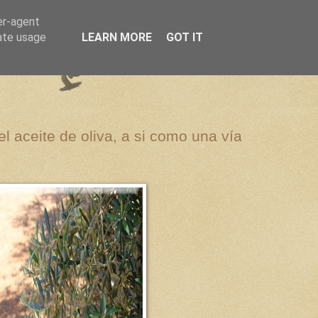
er-agent
rate usage
LEARN MORE
GOT IT
el aceite de oliva, a si como una vía