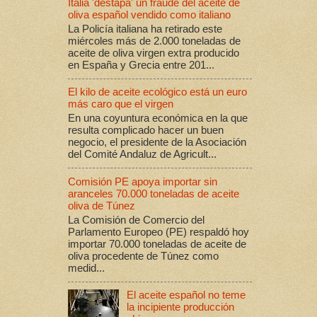
Italia 'destapa' un fraude del aceite de
oliva español vendido como italiano
La Policía italiana ha retirado este
miércoles más de 2.000 toneladas de
aceite de oliva virgen extra producido
en España y Grecia entre 201...
El kilo de aceite ecológico está un euro
más caro que el virgen
En una coyuntura económica en la que
resulta complicado hacer un buen
negocio, el presidente de la Asociación
del Comité Andaluz de Agricult...
Comisión PE apoya importar sin
aranceles 70.000 toneladas de aceite
oliva de Túnez
La Comisión de Comercio del
Parlamento Europeo (PE) respaldó hoy
importar 70.000 toneladas de aceite de
oliva procedente de Túnez como
medid...
El aceite español no teme
la incipiente producción