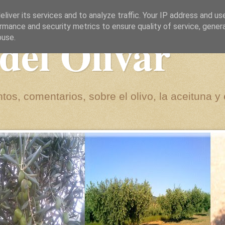
liver its services and to analyze traffic. Your IP address and us
rmance and security metrics to ensure quality of service, gene
del Olivar
buse.
tos, comentarios, sobre el olivo, la aceituna y 