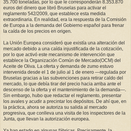
35.700 toneladas, por lo que le corresponderán 8.353.870
euros del dinero que libró Bruselas para activar el
reglamento 542/2009, que establece esta medida
extraordinaria. En realidad, era la respuesta de la Comisión
de Europa a la demanda del Gobierno español para frenar
la caída de los precios en origen.
La Unión Europea consideró que existía una alteración del
mercado debido a una caída injustificada de la cotización,
por lo que activó este mecanismo de intervención que
establece la Organización Común de Mercado(OCM) del
Aceite de Oliva. La oferta y demanda de zumo estuvo
intervenida desde el 1 de julio al 1 de enero —regulada por
Bruselas gracias a las subvenciones para retirar caldo del
mercado, lo que debía tirar del precio hacia arriba ante el
descenso de la oferta y el mantenimiento de la demanda—.
Sin embargo, hubo que redactar el reglamento, presentar
los avales y acudir a precintar los depósitos. De ahí que, en
la práctica, ahora se autoriza su salida al mercado
progresiva, que conlleva una visita de los inspectores de la
Junta, que llevan la autorización europea.
Ya han estado en algunas fábricas. Precisamente, la