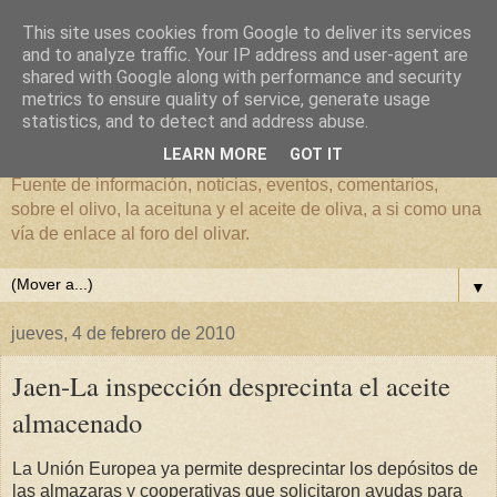
This site uses cookies from Google to deliver its services
and to analyze traffic. Your IP address and user-agent are
shared with Google along with performance and security
metrics to ensure quality of service, generate usage
El mundo del Olivar
statistics, and to detect and address abuse.
LEARN MORE
GOT IT
Fuente de información, noticias, eventos, comentarios,
sobre el olivo, la aceituna y el aceite de oliva, a si como una
vía de enlace al foro del olivar.
▼
jueves, 4 de febrero de 2010
Jaen-La inspección desprecinta el aceite
almacenado
La Unión Europea ya permite desprecintar los depósitos de
las almazaras y cooperativas que solicitaron ayudas para