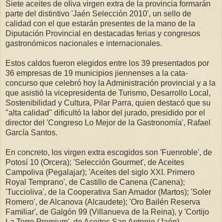
Siete aceites de oliva virgen extra de la provincia formarán
parte del distintivo 'Jaén Selección 2010', un sello de
calidad con el que estarán presentes de la mano de la
Diputación Provincial en destacadas ferias y congresos
gastronómicos nacionales e internacionales.
Estos caldos fueron elegidos entre los 39 presentados por
36 empresas de 19 municipios jiennenses a la cata-
concurso que celebró hoy la Administración provincial y a la
que asistió la vicepresidenta de Turismo, Desarrollo Local,
Sostenibilidad y Cultura, Pilar Parra, quien destacó que su
"alta calidad" dificultó la labor del jurado, presidido por el
director del 'Congreso Lo Mejor de la Gastronomía', Rafael
García Santos.
En concreto, los virgen extra escogidos son 'Fuenroble', de
Potosí 10 (Orcera); 'Selección Gourmet', de Aceites
Campoliva (Pegalajar); 'Aceites del siglo XXI. Primero
Royal Temprano', de Castillo de Canena (Canena);
'Tuccioliva', de la Cooperativa San Amador (Martos); 'Soler
Romero', de Alcanova (Alcaudete); 'Oro Bailén Reserva
Familiar', de Galgón 99 (Villanueva de la Reina), y 'Cortijo
La Torre Premium', de Aceites San Antonio (Jaén).