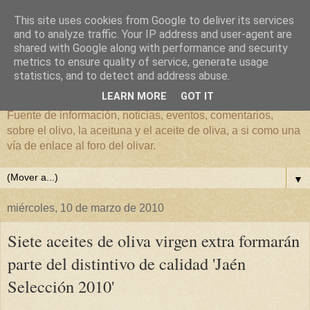
This site uses cookies from Google to deliver its services
and to analyze traffic. Your IP address and user-agent are
shared with Google along with performance and security
metrics to ensure quality of service, generate usage
El mundo del Olivar
statistics, and to detect and address abuse.
LEARN MORE
GOT IT
Fuente de información, noticias, eventos, comentarios,
sobre el olivo, la aceituna y el aceite de oliva, a si como una
vía de enlace al foro del olivar.
▼
miércoles, 10 de marzo de 2010
Siete aceites de oliva virgen extra formarán
parte del distintivo de calidad 'Jaén
Selección 2010'