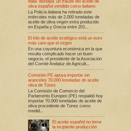
Italia 'destapa' un fraude del aceite de
oliva español vendido como italiano
La Policía italiana ha retirado este
miércoles más de 2.000 toneladas de
aceite de oliva virgen extra producido
en España y Grecia entre 201...
El kilo de aceite ecológico está un euro
más caro que el virgen
En una coyuntura económica en la que
resulta complicado hacer un buen
negocio, el presidente de la Asociación
del Comité Andaluz de Agricult...
Comisión PE apoya importar sin
aranceles 70.000 toneladas de aceite
oliva de Túnez
La Comisión de Comercio del
Parlamento Europeo (PE) respaldó hoy
importar 70.000 toneladas de aceite de
oliva procedente de Túnez como
medid...
El aceite español no teme
la incipiente producción