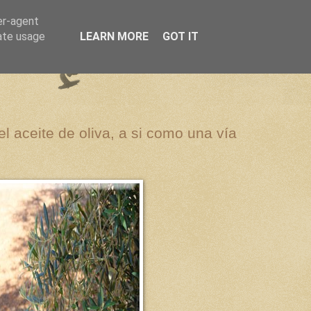
er-agent
rate usage
LEARN MORE
GOT IT
el aceite de oliva, a si como una vía