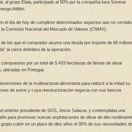
l, al grupo Elaia, participado al 50% por la compañía lusa Sovena
iesgo Atitlán.
 en el día de hoy de cumplirse determinados aspectos aún no cerrado
 a la Comisión Nacional del Mercado de Valores (CNMV).
s, de los que el comprador asume una deuda por importe de 68 millon
 al cierre definitivo de la operación.
 compuestos por un total de 5.433 hectáreas de tierras de olivar
, ubicadas en Portugal.
nversiones de la multinacional alimentaria para reducir a la mitad su
lones de euros y cuya reestructuración negocia con sus bancos
' del anterior presidente de SOS, Jesús Salazar, y contemplaba una
l año para promover nuevas explotaciones de olivar de alto rendimient
l grupo cubrir en un plazo de diez años el 30% de sus necesidades d