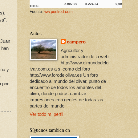
2.907,90
5.224,24
0,00
TOTAL
Fuente:
ww.poolred.com
s),
va",
Autor:
 Juan
campero
i han
Agricultor y
administrador de la web
http://www.elmundodelol
ivar.com.es a si como del foro
aña y
http://www.forodelolivar.es Un foro
e
dedicado al mundo del olivar, punto de
ó por
encuentro de todos los amantes del
olivo, donde podrás cambiar
impresiones con gentes de todas las
partes del mundo
Ver todo mi perfil
Síguenos también en