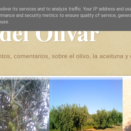
liver its services and to analyze traffic. Your IP address and us
rmance and security metrics to ensure quality of service, gene
del Olivar
buse.
tos, comentarios, sobre el olivo, la aceituna y 