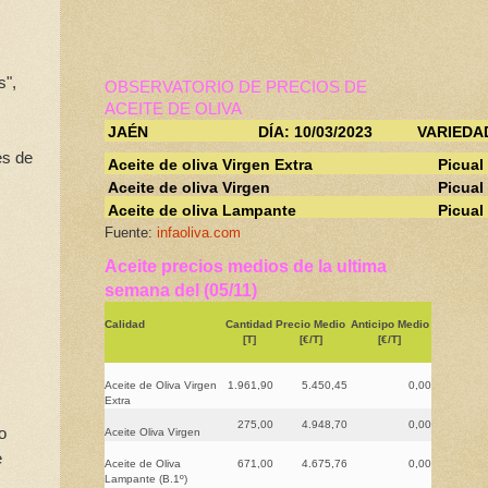
s",
OBSERVATORIO DE PRECIOS DE
ACEITE DE OLIVA
JAÉN
DÍA: 10/03/2023
VARIEDA
es de
Aceite de oliva Virgen Extra
Picual
Aceite de oliva Virgen
Picual
Aceite de oliva Lampante
Picual
Fuente:
infaoliva.com
Aceite precios medios de la ultima
semana del (05/11)
Calidad
Cantidad
Precio Medio
Anticipo Medio
[T]
[€/T]
[€/T]
Aceite de Oliva Virgen
1.961,90
5.450,45
0,00
Extra
275,00
4.948,70
0,00
o
Aceite Oliva Virgen
e
Aceite de Oliva
671,00
4.675,76
0,00
Lampante (B.1º)