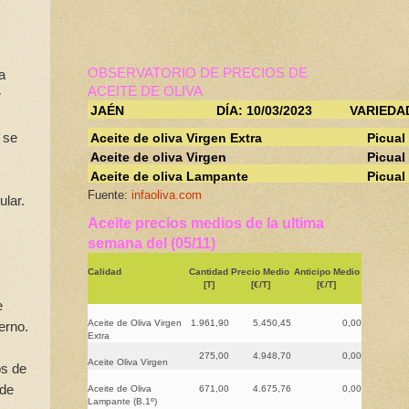
OBSERVATORIO DE PRECIOS DE
a
ACEITE DE OLIVA
r
JAÉN
DÍA: 10/03/2023
VARIEDA
 se
Aceite de oliva Virgen Extra
Picual
Aceite de oliva Virgen
Picual
Aceite de oliva Lampante
Picual
Fuente:
infaoliva.com
ular.
Aceite precios medios de la ultima
semana del (05/11)
Calidad
Cantidad
Precio Medio
Anticipo Medio
[T]
[€/T]
[€/T]
e
Aceite de Oliva Virgen
1.961,90
5.450,45
0,00
erno.
Extra
275,00
4.948,70
0,00
Aceite Oliva Virgen
os de
 de
Aceite de Oliva
671,00
4.675,76
0,00
Lampante (B.1º)