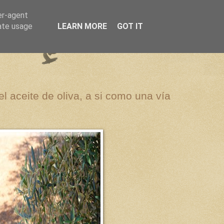
er-agent
rate usage
LEARN MORE
GOT IT
el aceite de oliva, a si como una vía