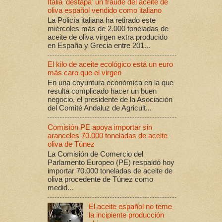
Italia 'destapa' un fraude del aceite de
oliva español vendido como italiano
La Policía italiana ha retirado este
miércoles más de 2.000 toneladas de
aceite de oliva virgen extra producido
en España y Grecia entre 201...
El kilo de aceite ecológico está un euro
más caro que el virgen
En una coyuntura económica en la que
resulta complicado hacer un buen
negocio, el presidente de la Asociación
del Comité Andaluz de Agricult...
Comisión PE apoya importar sin
aranceles 70.000 toneladas de aceite
oliva de Túnez
La Comisión de Comercio del
Parlamento Europeo (PE) respaldó hoy
importar 70.000 toneladas de aceite de
oliva procedente de Túnez como
medid...
El aceite español no teme
la incipiente producción