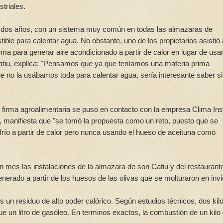
triales.
dos años, con un sistema muy común en todas las almazaras de
le para calentar agua. No obstante, uno de los propietarios asistió 
ma para generar aire acondicionado a partir de calor en lugar de usa
 Catiu, explica: "Pensamos que ya que teníamos una materia prima
 no la usábamos toda para calentar agua, sería interesante saber si
la firma agroalimentaria se puso en contacto con la empresa Clima Ins
 manifiesta que "se tomó la propuesta como un reto, puesto que se
frío a partir de calor pero nunca usando el hueso de aceituna como
n mes las instalaciones de la almazara de son Catiu y del restaurant
nerado a partir de los huesos de las olivas que se molturaron en invi
s un residuo de alto poder calórico. Según estudios técnicos, dos kil
 un litro de gasóleo. En terminos exactos, la combustión de un kilo