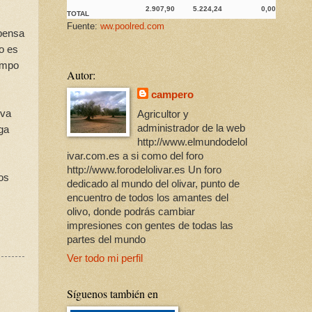
2.907,90
5.224,24
0,00
TOTAL
Fuente:
ww.poolred.com
spensa
o es
iempo
Autor:
campero
iva
Agricultor y
administrador de la web
ga
http://www.elmundodelol
ivar.com.es a si como del foro
http://www.forodelolivar.es Un foro
os
dedicado al mundo del olivar, punto de
encuentro de todos los amantes del
olivo, donde podrás cambiar
impresiones con gentes de todas las
partes del mundo
Ver todo mi perfil
Síguenos también en