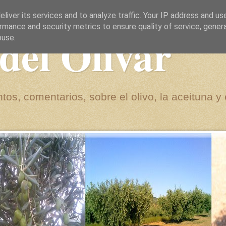
liver its services and to analyze traffic. Your IP address and us
rmance and security metrics to ensure quality of service, gene
del Olivar
buse.
tos, comentarios, sobre el olivo, la aceituna y 