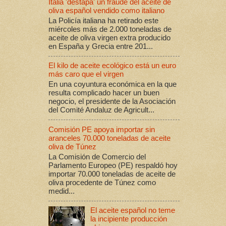
Italia 'destapa' un fraude del aceite de
oliva español vendido como italiano
La Policía italiana ha retirado este
miércoles más de 2.000 toneladas de
aceite de oliva virgen extra producido
en España y Grecia entre 201...
El kilo de aceite ecológico está un euro
más caro que el virgen
En una coyuntura económica en la que
resulta complicado hacer un buen
negocio, el presidente de la Asociación
del Comité Andaluz de Agricult...
Comisión PE apoya importar sin
aranceles 70.000 toneladas de aceite
oliva de Túnez
La Comisión de Comercio del
Parlamento Europeo (PE) respaldó hoy
importar 70.000 toneladas de aceite de
oliva procedente de Túnez como
medid...
El aceite español no teme
la incipiente producción