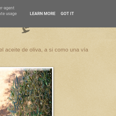
er-agent
rate usage
LEARN MORE
GOT IT
el aceite de oliva, a si como una vía