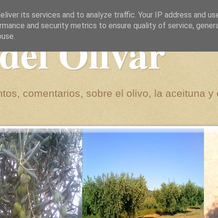
liver its services and to analyze traffic. Your IP address and us
rmance and security metrics to ensure quality of service, gene
del Olivar
buse.
tos, comentarios, sobre el olivo, la aceituna y 