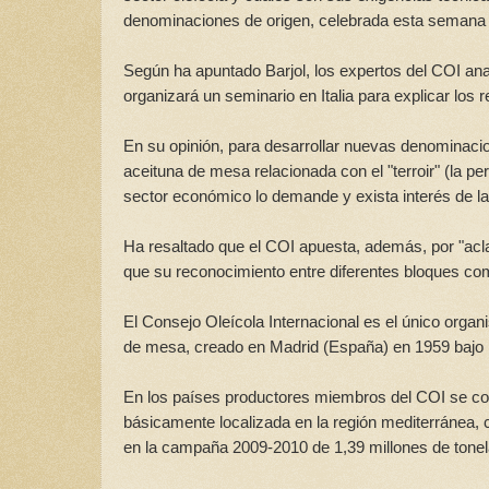
denominaciones de origen, celebrada esta semana
Según ha apuntado Barjol, los expertos del COI anali
organizará un seminario en Italia para explicar los
En su opinión, para desarrollar nuevas denominacione
aceituna de mesa relacionada con el "terroir" (la p
sector económico lo demande y exista interés de las
Ha resaltado que el COI apuesta, además, por "acl
que su reconocimiento entre diferentes bloques com
El Consejo Oleícola Internacional es el único organ
de mesa, creado en Madrid (España) en 1959 bajo 
En los países productores miembros del COI se conc
básicamente localizada en la región mediterránea,
en la campaña 2009-2010 de 1,39 millones de tonel