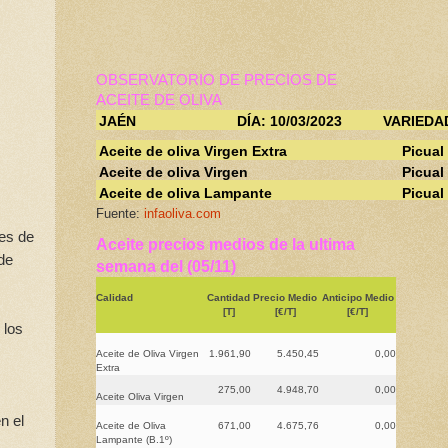
OBSERVATORIO DE PRECIOS DE
ACEITE DE OLIVA
JAÉN
DÍA: 10/03/2023
VARIEDA
Aceite de oliva Virgen Extra
Picual
Aceite de oliva Virgen
Picual
Aceite de oliva Lampante
Picual
Fuente:
infaoliva.com
tes de
Aceite precios medios de la ultima
de
semana del (05/11)
Calidad
Cantidad
Precio Medio
Anticipo Medio
[T]
[€/T]
[€/T]
 los
Aceite de Oliva Virgen
1.961,90
5.450,45
0,00
Extra
275,00
4.948,70
0,00
Aceite Oliva Virgen
n el
Aceite de Oliva
671,00
4.675,76
0,00
Lampante (B.1º)