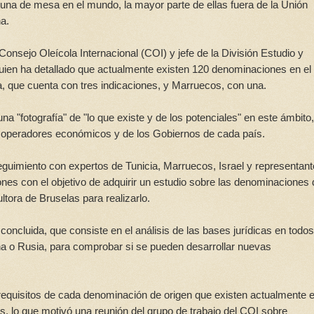
tuna de mesa en el mundo, la mayor parte de ellas fuera de la Unión
a.
 Consejo Oleícola Internacional (COI) y jefe de la División Estudio y
quien ha detallado que actualmente existen 120 denominaciones en el
a, que cuenta con tres indicaciones, y Marruecos, con una.
na "fotografía" de "lo que existe y de los potenciales" en este ámbito,
os operadores económicos y de los Gobiernos de cada país.
guimiento con expertos de Tunicia, Marruecos, Israel y representan
ones con el objetivo de adquirir un estudio sobre las denominaciones 
ltora de Bruselas para realizarlo.
oncluida, que consiste en el análisis de las bases jurídicas en todos
a o Rusia, para comprobar si se pueden desarrollar nuevas
 requisitos de cada denominación de origen que existen actualmente e
s, lo que motivó una reunión del grupo de trabajo del COI sobre