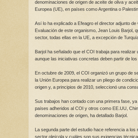
denominaciones de origen de aceite de oliva y acei
Europea (UE), en países como Argentina o Palestin
Así lo ha explicado a Efeagro el director adjunto de
Evaluación de este organismo, Jean Louis Barjol, 
sector, todas ellas en la UE, a excepción de Turquí
Barjol ha señalado que el COI trabaja para realizar u
aunque las iniciativas concretas deben partir de l
En octubre de 2009, el COI organizó un grupo de se
la Unión Europea para realizar un pliego de condici
origen y, a principios de 2010, seleccionó una consu
Sus trabajos han contado con una primera fase, ya c
países adheridos al COI y otros como EE.UU, Chin
denominaciones de origen, ha detallado Barjol.
La segunda parte del estudio hace referencia a los
sector oleícola y cuáles son sus exigencias técnica