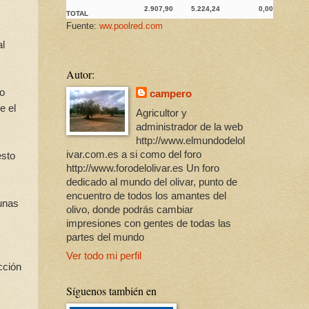
2.907,90
5.224,24
0,00
TOTAL
Fuente:
ww.poolred.com
al
Autor:
 o
campero
e el
Agricultor y
administrador de la web
http://www.elmundodelol
ivar.com.es a si como del foro
esto
http://www.forodelolivar.es Un foro
dedicado al mundo del olivar, punto de
encuentro de todos los amantes del
tunas
olivo, donde podrás cambiar
impresiones con gentes de todas las
partes del mundo
Ver todo mi perfil
cción
Síguenos también en