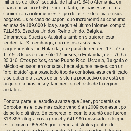
millones de kilos), seguida de Italia (1,34) o Alemania, en
cuarta posición (0,68). Por otro lado, los países asiáticos
comienzan a introducir este tipo de aceite de oliva en sus
hogares. Es el caso de Japón, que incrementó su consumo
en más de 189.000 kilos y, según el último informe, compró
711.453. Estados Unidos, Reino Unido, Bélgica,
Dinamarca, Suecia o Australia también siguieron esta
tendencia. Sin embargo, uno de los casos más
sorprendentes fue Holanda, que pasó de requerir 17.177 a
117.918 kilos en tan sólo 12 meses, o Finlandia, de 1.763 a
80.346. Otros países, como Puerto Rico, Ucrania, Bulgaria o
México entraron en contacto, hace algunos meses, con un
“oro líquido” que pasa todo tipo de controles, está certificado
y se obtiene a través de un sistema productivo que está en
auge en la provincia y, también, en el resto de la región
andaluza.
Por otra parte, el estudio avanza que Jaén, por detrás de
Córdoba, es el que más caldo vendió en 2009 con este tipo
de sello distintivo. En concreto, el comité apuntó que fueron
313.865 kilogramos a granel y 641.980 envasado, o lo que
es lo mismo, 955.845 que fueron a distintos puntos de
España y del resto del mundo. A través de estos datos se