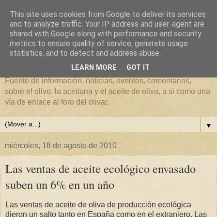
This site uses cookies from Google to deliver its services
and to analyze traffic. Your IP address and user-agent are
shared with Google along with performance and security
metrics to ensure quality of service, generate usage
El mundo del Olivar
statistics, and to detect and address abuse.
LEARN MORE
GOT IT
Fuente de información, noticias, eventos, comentarios,
sobre el olivo, la aceituna y el aceite de oliva, a si como una
vía de enlace al foro del olivar.
▼
miércoles, 18 de agosto de 2010
Las ventas de aceite ecológico envasado
suben un 6% en un año
Las ventas de aceite de oliva de producción ecológica
dieron un salto tanto en España como en el extranjero. Las