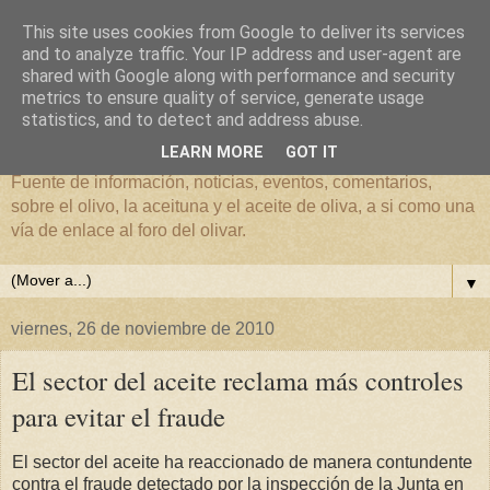
This site uses cookies from Google to deliver its services
and to analyze traffic. Your IP address and user-agent are
shared with Google along with performance and security
metrics to ensure quality of service, generate usage
El mundo del Olivar
statistics, and to detect and address abuse.
LEARN MORE
GOT IT
Fuente de información, noticias, eventos, comentarios,
sobre el olivo, la aceituna y el aceite de oliva, a si como una
vía de enlace al foro del olivar.
▼
viernes, 26 de noviembre de 2010
El sector del aceite reclama más controles
para evitar el fraude
El sector del aceite ha reaccionado de manera contundente
contra el fraude detectado por la inspección de la Junta en