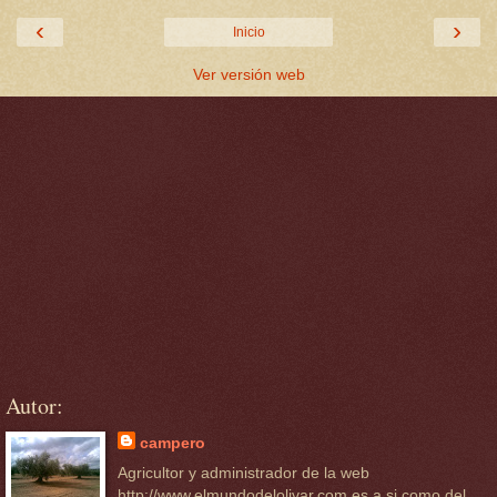
‹
›
Inicio
Ver versión web
Autor:
campero
Agricultor y administrador de la web
http://www.elmundodelolivar.com.es a si como del