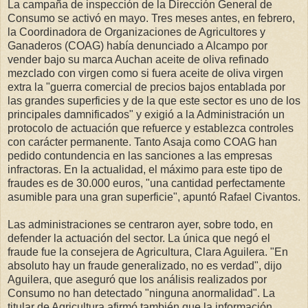
La campaña de inspección de la Dirección General de
Consumo se activó en mayo. Tres meses antes, en febrero,
la Coordinadora de Organizaciones de Agricultores y
Ganaderos (COAG) había denunciado a Alcampo por
vender bajo su marca Auchan aceite de oliva refinado
mezclado con virgen como si fuera aceite de oliva virgen
extra la "guerra comercial de precios bajos entablada por
las grandes superficies y de la que este sector es uno de los
principales damnificados" y exigió a la Administración un
protocolo de actuación que refuerce y establezca controles
con carácter permanente. Tanto Asaja como COAG han
pedido contundencia en las sanciones a las empresas
infractoras. En la actualidad, el máximo para este tipo de
fraudes es de 30.000 euros, "una cantidad perfectamente
asumible para una gran superficie", apuntó Rafael Civantos.
Las administraciones se centraron ayer, sobre todo, en
defender la actuación del sector. La única que negó el
fraude fue la consejera de Agricultura, Clara Aguilera. "En
absoluto hay un fraude generalizado, no es verdad", dijo
Aguilera, que aseguró que los análisis realizados por
Consumo no han detectado "ninguna anormalidad". La
titular de Agricultura afirmó también que la información