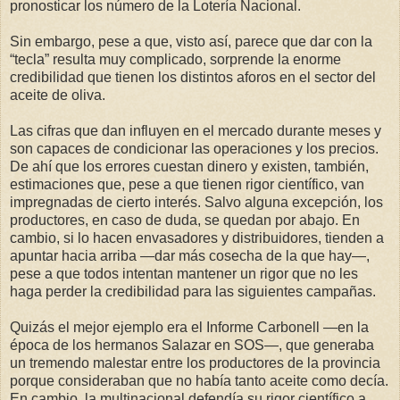
pronosticar los número de la Lotería Nacional.
Sin embargo, pese a que, visto así, parece que dar con la
“tecla” resulta muy complicado, sorprende la enorme
credibilidad que tienen los distintos aforos en el sector del
aceite de oliva.
Las cifras que dan influyen en el mercado durante meses y
son capaces de condicionar las operaciones y los precios.
De ahí que los errores cuestan dinero y existen, también,
estimaciones que, pese a que tienen rigor científico, van
impregnadas de cierto interés. Salvo alguna excepción, los
productores, en caso de duda, se quedan por abajo. En
cambio, si lo hacen envasadores y distribuidores, tienden a
apuntar hacia arriba —dar más cosecha de la que hay—,
pese a que todos intentan mantener un rigor que no les
haga perder la credibilidad para las siguientes campañas.
Quizás el mejor ejemplo era el Informe Carbonell —en la
época de los hermanos Salazar en SOS—, que generaba
un tremendo malestar entre los productores de la provincia
porque consideraban que no había tanto aceite como decía.
En cambio, la multinacional defendía su rigor científico a