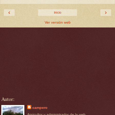
‹
›
Inicio
Ver versión web
Autor:
campero
Agricultor y administrador de la web