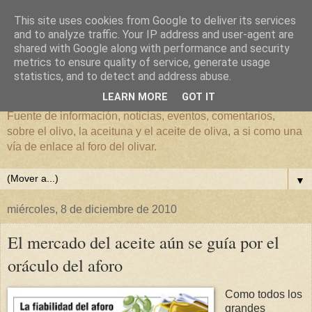
This site uses cookies from Google to deliver its services
and to analyze traffic. Your IP address and user-agent are
shared with Google along with performance and security
metrics to ensure quality of service, generate usage
El mundo del Olivar
statistics, and to detect and address abuse.
LEARN MORE
GOT IT
Fuente de información, noticias, eventos, comentarios,
sobre el olivo, la aceituna y el aceite de oliva, a si como una
vía de enlace al foro del olivar.
▼
miércoles, 8 de diciembre de 2010
El mercado del aceite aún se guía por el
oráculo del aforo
Como todos los
grandes