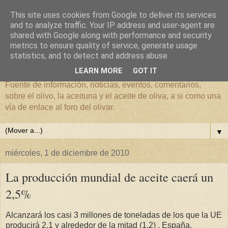
This site uses cookies from Google to deliver its services
and to analyze traffic. Your IP address and user-agent are
shared with Google along with performance and security
metrics to ensure quality of service, generate usage
El mundo del Olivar
statistics, and to detect and address abuse.
LEARN MORE
GOT IT
Fuente de información, noticias, eventos, comentarios,
sobre el olivo, la aceituna y el aceite de oliva, a si como una
vía de enlace al foro del olivar.
▼
miércoles, 1 de diciembre de 2010
La producción mundial de aceite caerá un
2,5%
Alcanzará los casi 3 millones de toneladas de los que la UE
producirá 2,1 y alrededor de la mitad (1,2) , España.