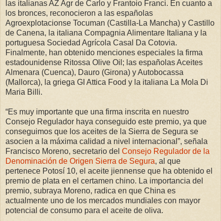
las italianas AZ Agr de Carlo y Frantoio Franci. En cuanto a
los bronces, reconocieron a las españolas
Agroexplotacionse Tocuman (Castilla-La Mancha) y Castillo
de Canena, la italiana Compagnia Alimentare Italiana y la
portuguesa Sociedad Agrícola Casal Da Cotovia.
Finalmente, han obtenido menciones especiales la firma
estadounidense Ritossa Olive Oil; las españolas Aceites
Almenara (Cuenca), Dauro (Girona) y Autobocassa
(Mallorca), la griega GI Attica Food y la italiana La Mola Di
Maria Billi.
“Es muy importante que una firma inscrita en nuestro
Consejo Regulador haya conseguido este premio, ya que
conseguimos que los aceites de la Sierra de Segura se
asocien a la máxima calidad a nivel internacional”, señala
Francisco Moreno, secretario del
Consejo Regulador de la
Denominación de Origen Sierra de Segura
, al que
pertenece Potosí 10, el aceite jiennense que ha obtenido el
premio de plata en el certamen chino. La importancia del
premio, subraya Moreno, radica en que China es
actualmente uno de los mercados mundiales con mayor
potencial de consumo para el aceite de oliva.