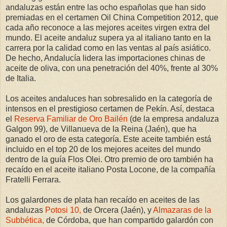
andaluzas están entre las ocho españolas que han sido
premiadas en el certamen Oil China Competition 2012, que
cada año reconoce a las mejores aceites virgen extra del
mundo. El aceite andaluz supera ya al italiano tanto en la
carrera por la calidad como en las ventas al país asiático.
De hecho, Andalucía lidera las importaciones chinas de
aceite de oliva, con una penetración del 40%, frente al 30%
de Italia.
Los aceites andaluces han sobresalido en la categoría de
intensos en el prestigioso certamen de Pekín. Así, destaca
el
Reserva Familiar de Oro Bailén
(de la empresa andaluza
Galgon 99), de Villanueva de la Reina (Jaén), que ha
ganado el oro de esta categoría. Este aceite también está
incluido en el top 20 de los mejores aceites del mundo
dentro de la guía Flos Olei. Otro premio de oro también ha
recaído en el aceite italiano Posta Locone, de la compañía
Fratelli Ferrara.
Los galardones de plata han recaído en aceites de las
andaluzas
Potosi 10,
de Orcera (Jaén), y
Almazaras de la
Subbética,
de Córdoba, que han compartido galardón con