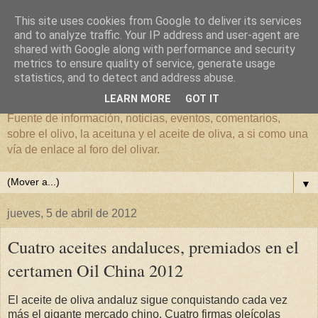
This site uses cookies from Google to deliver its services
and to analyze traffic. Your IP address and user-agent are
shared with Google along with performance and security
metrics to ensure quality of service, generate usage
El mundo del Olivar
statistics, and to detect and address abuse.
LEARN MORE
GOT IT
Fuente de información, noticias, eventos, comentarios,
sobre el olivo, la aceituna y el aceite de oliva, a si como una
vía de enlace al foro del olivar.
▼
jueves, 5 de abril de 2012
Cuatro aceites andaluces, premiados en el
certamen Oil China 2012
El aceite de oliva andaluz sigue conquistando cada vez
más el gigante mercado chino. Cuatro firmas oleícolas