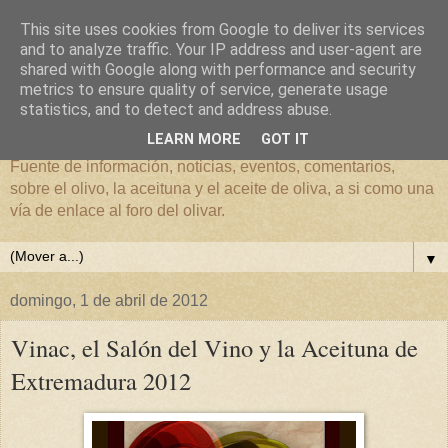
This site uses cookies from Google to deliver its services
and to analyze traffic. Your IP address and user-agent are
shared with Google along with performance and security
metrics to ensure quality of service, generate usage
El mundo del Olivar
statistics, and to detect and address abuse.
LEARN MORE
GOT IT
Fuente de información, noticias, eventos, comentarios,
sobre el olivo, la aceituna y el aceite de oliva, a si como una
vía de enlace al foro del olivar.
▼
domingo, 1 de abril de 2012
Vinac, el Salón del Vino y la Aceituna de
Extremadura 2012