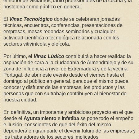
el honor de visitarnos, tanto profesionales de la cocina y la
hostelería como público en general.
El
Vinac Tecnológico
donde se celebrarán jornadas
técnicas, encuentros, conferencias, presentaciones de
empresas, mesas redondas seminarios y cualquier
actividad científica o tecnológica relacionada con los
sectores vitivinícola y oleícola.
Por último, el
Vinac Lúdico
contribuirá a hacer realidad la
aspiración de cara a la ciudadanía de Almendralejo y de su
zona de influencia a nivel de Extremadura y de la vecina
Portugal, de abrir este evento desde el viernes hasta el
domingo al público en general, para que el mismo pueda
conocer y disfrutar de las empresas, los productos y las
personas que con su trabajo contribuyen al bienestar de
nuestra ciudad.
En definitiva, un importante y ambicioso proyecto en el que
desde el
Ayuntamiento
e
Infetiba
se pone todo el empeño
e ilusión, conscientes de que del éxito del mismo
dependerá en gran parte el devenir futuro de las empresas y
los trabajadores de los sectores implicados.