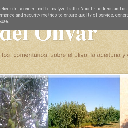
liver its services and to analyze traffic. Your IP address and us
rmance and security metrics to ensure quality of service, gene
del Olivar
buse.
tos, comentarios, sobre el olivo, la aceituna y 