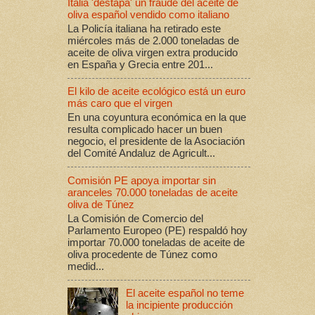
Italia 'destapa' un fraude del aceite de
oliva español vendido como italiano
La Policía italiana ha retirado este
miércoles más de 2.000 toneladas de
aceite de oliva virgen extra producido
en España y Grecia entre 201...
El kilo de aceite ecológico está un euro
más caro que el virgen
En una coyuntura económica en la que
resulta complicado hacer un buen
negocio, el presidente de la Asociación
del Comité Andaluz de Agricult...
Comisión PE apoya importar sin
aranceles 70.000 toneladas de aceite
oliva de Túnez
La Comisión de Comercio del
Parlamento Europeo (PE) respaldó hoy
importar 70.000 toneladas de aceite de
oliva procedente de Túnez como
medid...
El aceite español no teme
la incipiente producción