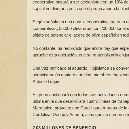
cooperativa pasará a ser accionista con un 10% del
capital no dineraria en la que el grupo aporta la p
Según señala en una nota la cooperativa, se trata de
cooperativas, 55.000 olivareros con 200.000 tonela
objeto de potenciar el aceite de oliva español en t
No obstante, ha recordado que ahora hay que espera
apruebe esta operación, que se materializaría en ju
Una vez ratificado el acuerdo, Hojiblanca se conver
administración contará con dos miembros, habiendo 
Antonio Luque.
El grupo continuará con todas sus actividades como
última en la que desarrollará cuatro líneas de trab
Mercaoleo, proyecto con Cargill para marcas de la 
Cordoliva, Dcoop y Acorsa, a las que se suman ot
2,03 MILLONES DE BENEFICIO
.