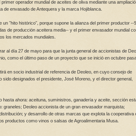
 primer operador mundial de aceites de oliva mediante una ampliaci
lanta de envasado de Antequera y la marca Hojiblanca.
 un "hito histórico", porque supone la alianza del primer productor --
das de producción aceitera media-- y el primer envasador mundial co
odos los mercados mundiales.
r al día 27 de mayo para que la junta general de accionistas de Deo
nio, como el último paso de un proyecto que se inició en octubre pas
tirá en socio industrial de referencia de Deoleo, en cuyo consejo de
sido designados el presidente, José Moreno, y el director general,
 hasta ahora: aceituna, suministros, ganadería y aceite, sección est
ajo: graneles; Deoleo accionista de un gran envasador marquista;
distribución; y desarrollo de otras marcas que explota la cooperativ
ros productos como vinos o salsas de Agroalimentaria Musa.