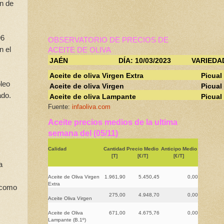
ón de
96
OBSERVATORIO DE PRECIOS DE
n el
ACEITE DE OLIVA
JAÉN
DÍA: 10/03/2023
VARIEDA
Aceite de oliva Virgen Extra
Picual
leo
Aceite de oliva Virgen
Picual
ado.
Aceite de oliva Lampante
Picual
Fuente:
infaoliva.com
Aceite precios medios de la ultima
semana del (05/11)
Calidad
Cantidad
Precio Medio
Anticipo Medio
[T]
[€/T]
[€/T]
a
Aceite de Oliva Virgen
1.961,90
5.450,45
0,00
Extra
a como
275,00
4.948,70
0,00
Aceite Oliva Virgen
Aceite de Oliva
671,00
4.675,76
0,00
Lampante (B.1º)