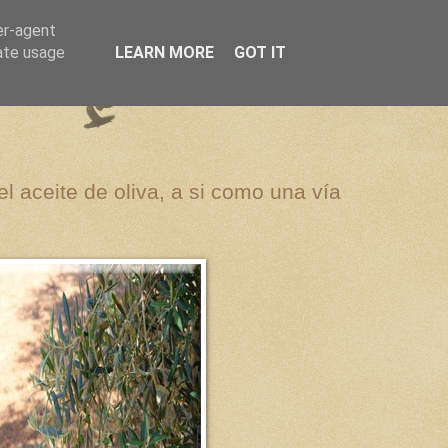
er-agent
rate usage
LEARN MORE
GOT IT
el aceite de oliva, a si como una vía