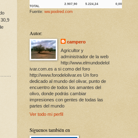
2.907,90
5.224,24
0,00
TOTAL
Fuente:
ww.poolred.com
ado
 30,9
de
Autor:
campero
Agricultor y
administrador de la web
http://www.elmundodelol
ivar.com.es a si como del foro
http://www.forodelolivar.es Un foro
dedicado al mundo del olivar, punto de
encuentro de todos los amantes del
olivo, donde podrás cambiar
impresiones con gentes de todas las
partes del mundo
Ver todo mi perfil
Síguenos también en