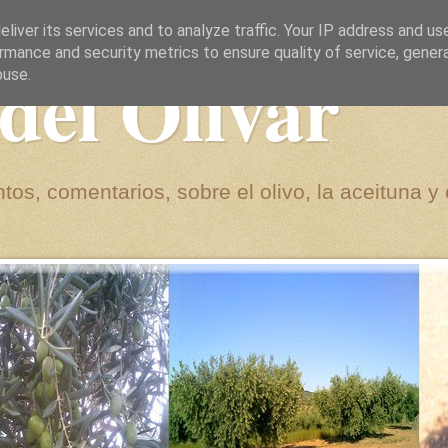
liver its services and to analyze traffic. Your IP address and us
rmance and security metrics to ensure quality of service, gene
del Olivar
buse.
tos, comentarios, sobre el olivo, la aceituna y 