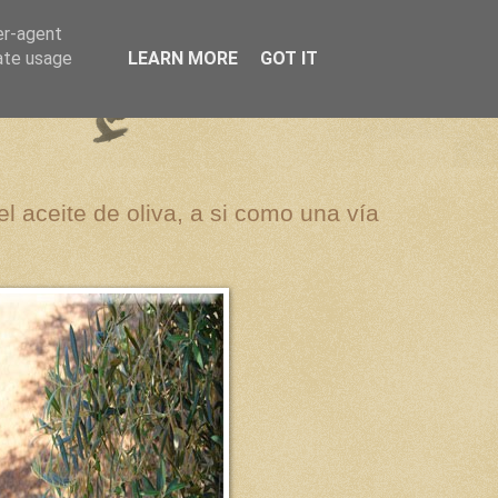
er-agent
rate usage
LEARN MORE
GOT IT
el aceite de oliva, a si como una vía