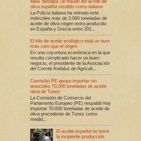
Italia 'destapa' un fraude del aceite de
oliva español vendido como italiano
La Policía italiana ha retirado este
miércoles más de 2.000 toneladas de
aceite de oliva virgen extra producido
en España y Grecia entre 201...
El kilo de aceite ecológico está un euro
más caro que el virgen
En una coyuntura económica en la que
resulta complicado hacer un buen
negocio, el presidente de la Asociación
del Comité Andaluz de Agricult...
Comisión PE apoya importar sin
aranceles 70.000 toneladas de aceite
oliva de Túnez
La Comisión de Comercio del
Parlamento Europeo (PE) respaldó hoy
importar 70.000 toneladas de aceite de
oliva procedente de Túnez como
medid...
El aceite español no teme
la incipiente producción