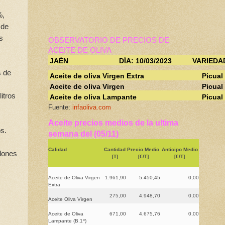
%,
 de
s
OBSERVATORIO DE PRECIOS DE
ACEITE DE OLIVA
JAÉN
DÍA: 10/03/2023
VARIEDA
s de
Aceite de oliva Virgen Extra
Picual
Aceite de oliva Virgen
Picual
itros
Aceite de oliva Lampante
Picual
Fuente:
infaoliva.com
Aceite precios medios de la ultima
s.
semana del (05/11)
Calidad
Cantidad
Precio Medio
Anticipo Medio
lones
[T]
[€/T]
[€/T]
s
Aceite de Oliva Virgen
1.961,90
5.450,45
0,00
Extra
275,00
4.948,70
0,00
Aceite Oliva Virgen
Aceite de Oliva
671,00
4.675,76
0,00
Lampante (B.1º)