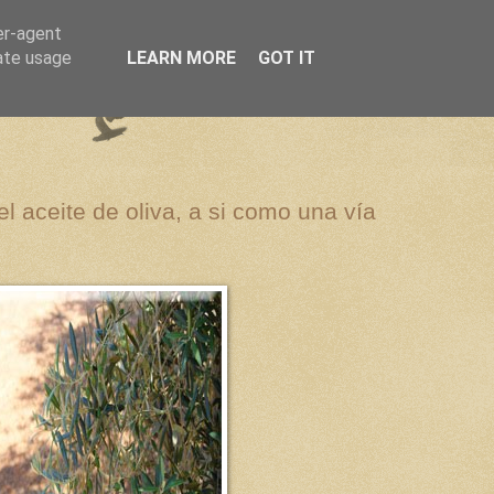
er-agent
rate usage
LEARN MORE
GOT IT
el aceite de oliva, a si como una vía