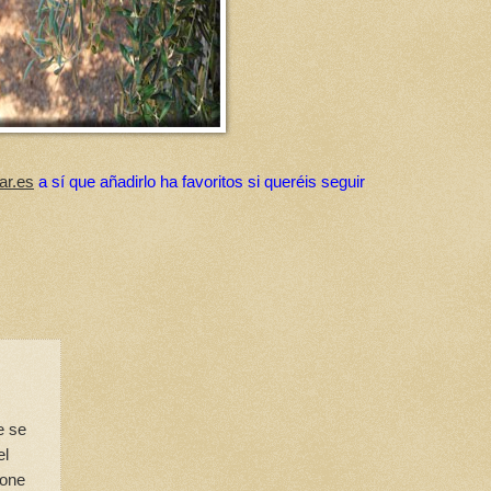
ar.es
a sí que añadirlo ha favoritos si queréis seguir
e se
el
pone