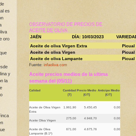
 de
tal es
on
OBSERVATORIO DE PRECIOS DE
a
ACEITE DE OLIVA
liva
JAÉN
DÍA: 10/03/2023
VARIEDA
e oro
Aceite de oliva Virgen Extra
Picual
Aceite de oliva Virgen
Picual
 que
Aceite de oliva Lampante
Picual
Fuente:
infaoliva.com
esde
lina y
Aceite precios medios de la ultima
n la
semana del (05/11)
te
Calidad
Cantidad
Precio Medio
Anticipo Medio
ro
[T]
[€/T]
[€/T]
Aceite de Oliva Virgen
1.961,90
5.450,45
0,00
Extra
Finca
275,00
4.948,70
0,00
Aceite Oliva Virgen
en
que
Aceite de Oliva
671,00
4.675,76
0,00
Lampante (B.1º)