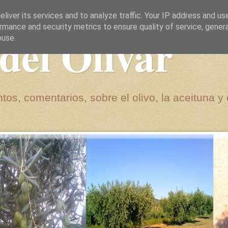
liver its services and to analyze traffic. Your IP address and us
rmance and security metrics to ensure quality of service, gene
del Olivar
buse.
tos, comentarios, sobre el olivo, la aceituna y 