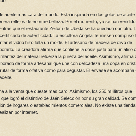
ado.
 de aceite más cara del mundo. Está inspirada en dos gotas de aceite
 genera reflejos de enorme belleza. Por el momento, ya se han vendido
ntras que el restaurante Zeitum de Úbeda se ha quedado con otra. 
certificado de autenticidad. La escultora Ángela Teunissen compuso 
tar el vidrio hizo falta un molde. El artesano de madera de olivo de
orarlo. La creadora afirma que contiene la dosis justa para un aliño 
rillantez del material refuerza la pureza del aceite. Asimismo, afirma
laborado de forma artesanal que une con delicadeza una copa en crist
isfrutar de forma olfativa como para degustar. El envase se acompaña
aceite.
 a la venta que cueste más caro. Asimismo, los 250 mililitros que
o que logró el distintivo de Jaén Selección por su gran calidad. Se co
ión de hogares o establecimientos comerciales. No existe una tienda
alizan por internet.