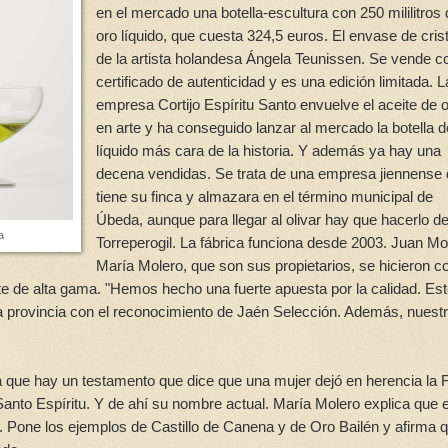
en el mercado una botella-escultura con 250 mililitros
oro líquido, que cuesta 324,5 euros. El envase de cris
de la artista holandesa Ángela Teunissen. Se vende c
certificado de autenticidad y es una edición limitada. L
empresa Cortijo Espíritu Santo envuelve el aceite de o
en arte y ha conseguido lanzar al mercado la botella d
líquido más cara de la historia. Y además ya hay una
decena vendidas. Se trata de una empresa jiennense
tiene su finca y almazara en el término municipal de
Úbeda, aunque para llegar al olivar hay que hacerlo d
a
Torreperogil. La fábrica funciona desde 2003. Juan Mo
María Molero, que son sus propietarios, se hicieron co
ite de alta gama. "Hemos hecho una fuerte apuesta por la calidad. Es
la provincia con el reconocimiento de Jaén Selección. Además, nuest
ya que hay un testamento que dice que una mujer dejó en herencia la 
 Santo Espíritu. Y de ahí su nombre actual. María Molero explica que 
one los ejemplos de Castillo de Canena y de Oro Bailén y afirma 