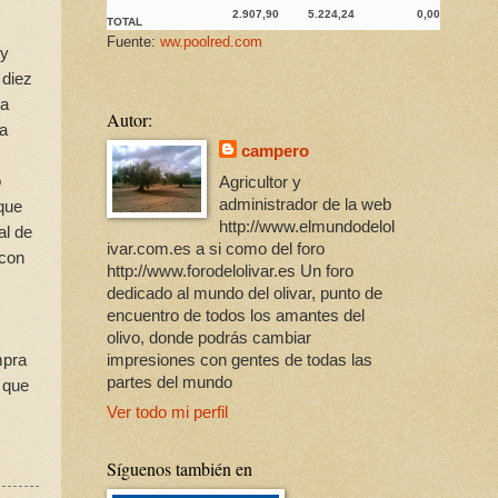
2.907,90
5.224,24
0,00
TOTAL
Fuente:
ww.poolred.com
 y
 diez
La
Autor:
la
campero
o
Agricultor y
administrador de la web
 que
http://www.elmundodelol
al de
ivar.com.es a si como del foro
 con
http://www.forodelolivar.es Un foro
dedicado al mundo del olivar, punto de
encuentro de todos los amantes del
olivo, donde podrás cambiar
mpra
impresiones con gentes de todas las
partes del mundo
 que
Ver todo mi perfil
Síguenos también en