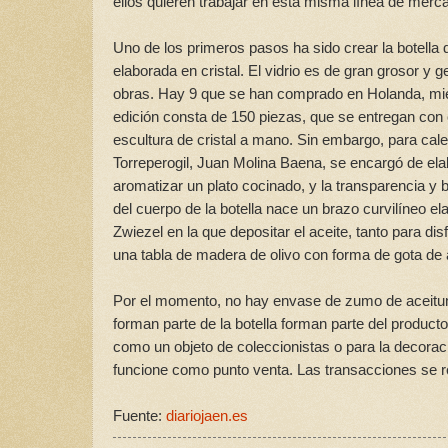
ellos quieren trabajar en esta misma línea de merc
Uno de los primeros pasos ha sido crear la botella
elaborada en cristal. El vidrio es de gran grosor y
obras. Hay 9 que se han comprado en Holanda, mie
edición consta de 150 piezas, que se entregan con 
escultura de cristal a mano. Sin embargo, para calen
Torreperogil, Juan Molina Baena, se encargó de elab
aromatizar un plato cocinado, y la transparencia y b
del cuerpo de la botella nace un brazo curvilíneo e
Zwiezel en la que depositar el aceite, tanto para d
una tabla de madera de olivo con forma de gota de 
Por el momento, no hay envase de zumo de aceituna
forman parte de la botella forman parte del product
como un objeto de coleccionistas o para la decorac
funcione como punto venta. Las transacciones se re
Fuente:
diariojaen.es